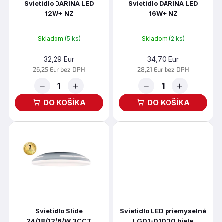
t
Svietidlo DARINA LED
Svietidlo DARINA LED
d
12W+ NZ
16W+ NZ
o
u
v
k
t
Skladom
(5 ks)
Skladom
(2 ks)
o
32,29 Eur
34,70 Eur
v
26,25 Eur bez DPH
28,21 Eur bez DPH
−
+
−
+
DO KOŠÍKA
DO KOŠÍKA
Svietidlo Slide
Svietidlo LED priemyselné
24/18/12/6/W 3CCT
LG01-01000 biele