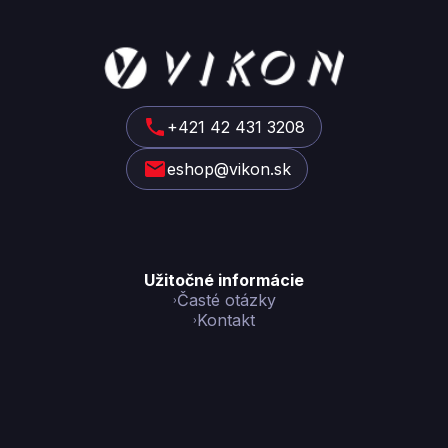
Z
á
p
ä
t
+421 42 431 3208
i
eshop@vikon.sk
e
Užitočné informácie
Časté otázky
Kontakt