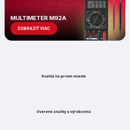
p
i
s
MULTIMETER M92A
u
ZOBRAZIŤ VIAC
Kvalita na prvom mieste
Overené značky a výrobcovia