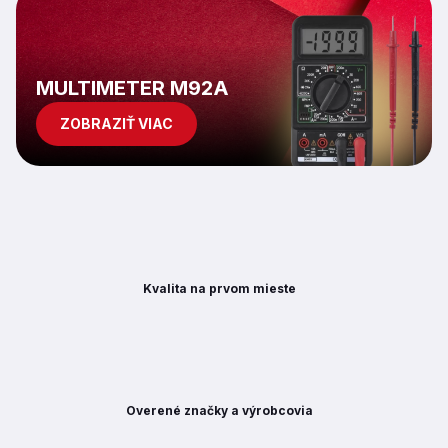
v
ý
p
i
s
MULTIMETER M92A
u
ZOBRAZIŤ VIAC
Kvalita na prvom mieste
Overené značky a výrobcovia