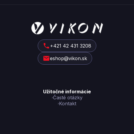
Z
á
p
ä
t
+421 42 431 3208
i
eshop@vikon.sk
e
Užitočné informácie
Časté otázky
Kontakt