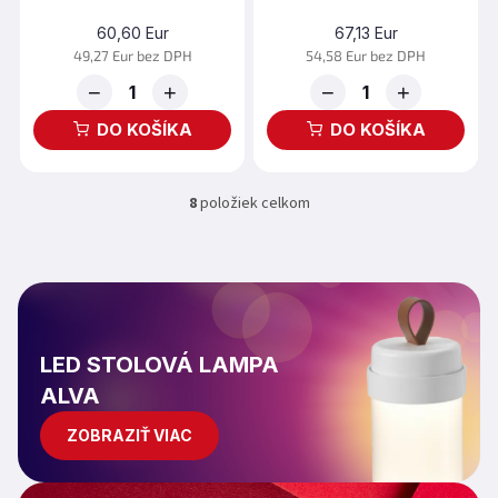
60,60 Eur
67,13 Eur
49,27 Eur bez DPH
54,58 Eur bez DPH
−
+
−
+
DO KOŠÍKA
DO KOŠÍKA
8
položiek celkom
O
v
l
á
d
a
c
i
LED STOLOVÁ LAMPA
e
ALVA
p
r
ZOBRAZIŤ VIAC
v
k
y