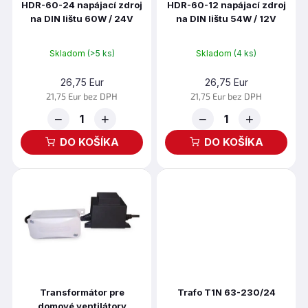
t
HDR-60-24 napájací zdroj
HDR-60-12 napájací zdroj
d
na DIN lištu 60W / 24V
na DIN lištu 54W / 12V
o
u
v
k
t
Skladom
(>5 ks)
Skladom
(4 ks)
o
26,75 Eur
26,75 Eur
v
21,75 Eur bez DPH
21,75 Eur bez DPH
−
+
−
+
DO KOŠÍKA
DO KOŠÍKA
Transformátor pre
Trafo T1N 63-230/24
domové ventilátory