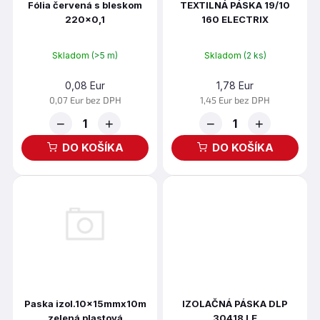
t
Fólia červená s bleskom
TEXTILNÁ PÁSKA 19/10
d
220x0,1
160 ELECTRIX
o
u
v
k
t
Skladom
(>5 m)
Skladom
(2 ks)
o
0,08 Eur
1,78 Eur
v
0,07 Eur bez DPH
1,45 Eur bez DPH
−
+
−
+
DO KOŠÍKA
DO KOŠÍKA
Paska izol.10x15mmx10m
IZOLAČNÁ PÁSKA DLP
zelená plastová
30418 LE