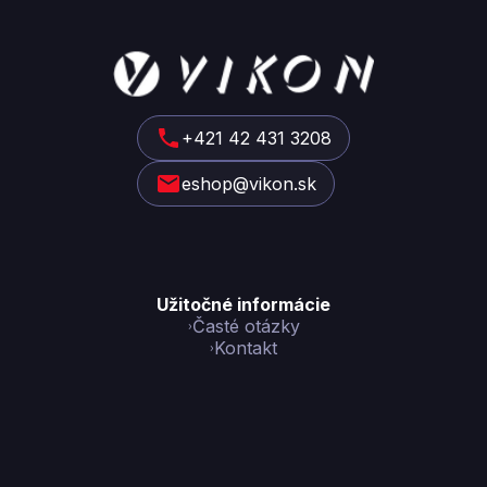
Z
á
p
ä
t
+421 42 431 3208
i
eshop@vikon.sk
e
Užitočné informácie
Časté otázky
Kontakt