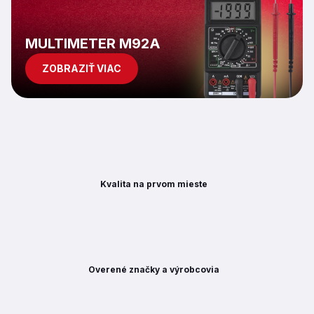
p
i
s
MULTIMETER M92A
u
ZOBRAZIŤ VIAC
Kvalita na prvom mieste
Overené značky a výrobcovia