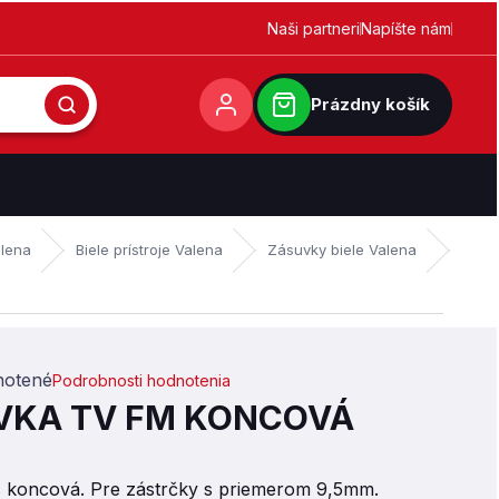
Naši partneri
Napíšte nám
Prázdny košík
lena
Biele prístroje Valena
Zásuvky biele Valena
otené
Podrobnosti hodnotenia
,0 z 5 hviezdičiek.
VKA TV FM KONCOVÁ
 s koncová. Pre zástrčky s priemerom 9,5mm.