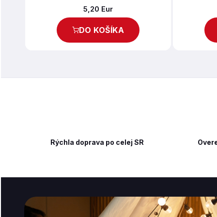
5,20 Eur
DO KOŠÍKA
Rýchla doprava po celej SR
Overe