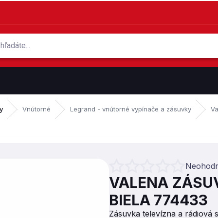
y
Vnútorné
Legrand - vnútorné vypínače a zásuvky
Va
Neohodn
Priemerné hodnotenie produktu je 0
VALENA ZÁSU
BIELA 774433
Zásuvka televízna a rádiová