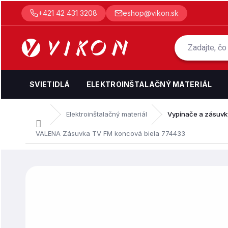
Prejsť
+421 42 431 3208
eshop@vikon.sk
na
obsah
SVIETIDLÁ
ELEKTROINŠTALAČNÝ MATERIÁL
Elektroinštalačný materiál
Vypínače a zásuvk
Domov
VALENA Zásuvka TV FM koncová biela 774433