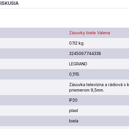
ISKUSIA
Zásuvky biele Valena
0.112 kg
3245067744338
LEGRAND
0,1115
Zásuvka televízna a rádiová s 
priemerom 9,5mm.
IP20
plast
biela