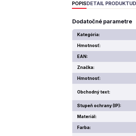
POPIS
DETAIL PRODUKTU
D
Dodatočné parametre
Kategória
:
Hmotnosť
:
EAN
:
Značka
:
Hmotnosť
:
Obchodný text
:
Stupeň ochrany (IP)
:
Materiál
:
Farba
: