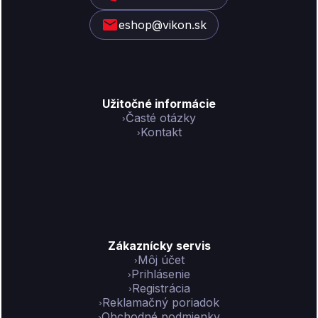
i
eshop@vikon.sk
e
Užitočné informácie
Časté otázky
Kontakt
Zákaznícky servis
Môj účet
Prihlásenie
Registrácia
Reklamačný poriadok
Obchodné podmienky