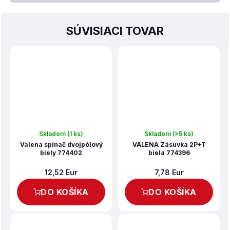
SÚVISIACI TOVAR
Skladom
(1 ks)
Skladom
(>5 ks)
Valena spínač dvojpólový
VALENA Zásuvka 2P+T
biely 774402
biela 774396
12,52 Eur
7,78 Eur
DO KOŠÍKA
DO KOŠÍKA