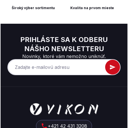
Široký výber sortimentu
Kvalita na prvom mieste
PRIHLÁSTE SA K ODBERU
NÁŠHO NEWSLETTERU
Novinky, ktoré vám nemožno uniknúť.
Z
á
p
ä
t
+421 42 431 3208