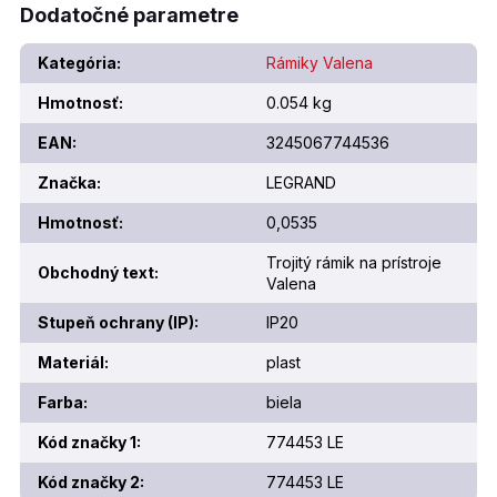
Dodatočné parametre
Kategória
:
Rámiky Valena
Hmotnosť
:
0.054 kg
EAN
:
3245067744536
Značka
:
LEGRAND
Hmotnosť
:
0,0535
Trojitý rámik na prístroje
Obchodný text
:
Valena
Stupeň ochrany (IP)
:
IP20
Materiál
:
plast
Farba
:
biela
Kód značky 1
:
774453 LE
Kód značky 2
:
774453 LE