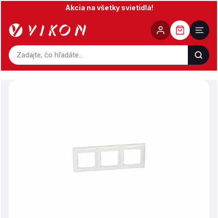
Prejsť
Akcia na všetky svietidlá!
na
obsah