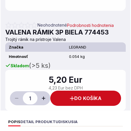
Neohodnotené
Podrobnosti hodnotenia
Priemerné hodnotenie produktu je 0,0 z 5 hviezdičiek.
VALENA RÁMIK 3P BIELA 774453
Trojitý rámik na prístroje Valena
Značka
LEGRAND
Hmotnosť
0.054 kg
(>5 ks)
Skladom
5,20 Eur
4,23 Eur bez DPH
DO KOŠÍKA
POPIS
DETAIL PRODUKTU
DISKUSIA