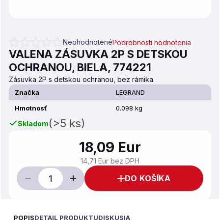
Neohodnotené
Podrobnosti hodnotenia
Priemerné hodnotenie produktu je 0,0 z 5 hviezdičiek.
VALENA ZÁSUVKA 2P S DETSKOU
OCHRANOU, BIELA, 774221
Zásuvka 2P s detskou ochranou, bez rámika.
Značka
LEGRAND
Hmotnosť
0.098 kg
(>5 ks)
Skladom
18,09 Eur
14,71 Eur bez DPH
DO KOŠÍKA
POPIS
DETAIL PRODUKTU
DISKUSIA