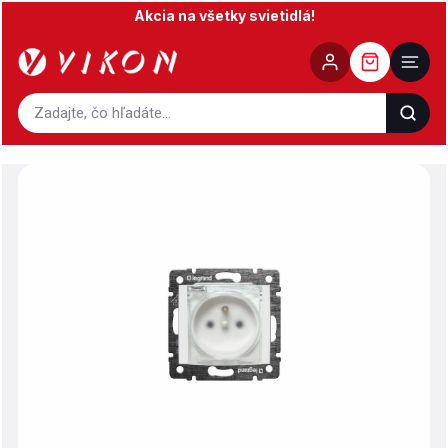
Prejsť
Akcia na všetky svietidlá!
na
obsah