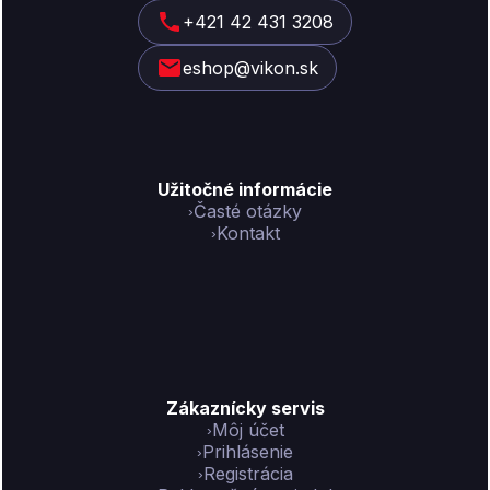
t
+421 42 431 3208
i
eshop@vikon.sk
e
Užitočné informácie
Časté otázky
Kontakt
Zákaznícky servis
Môj účet
Prihlásenie
Registrácia