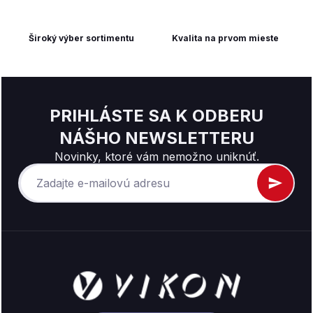
Široký výber sortimentu
Kvalita na prvom mieste
PRIHLÁSTE SA K ODBERU
NÁŠHO NEWSLETTERU
Novinky, ktoré vám nemožno uniknúť.
Z
á
p
ä