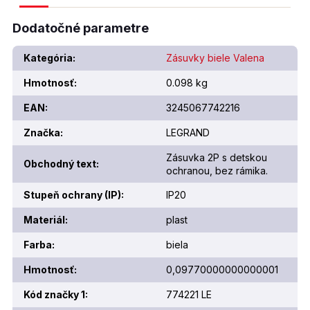
Dodatočné parametre
Kategória
:
Zásuvky biele Valena
Hmotnosť
:
0.098 kg
EAN
:
3245067742216
Značka
:
LEGRAND
Zásuvka 2P s detskou
Obchodný text
:
ochranou, bez rámika.
Stupeň ochrany (IP)
:
IP20
Materiál
:
plast
Farba
:
biela
Hmotnosť
:
0,09770000000000001
Kód značky 1
:
774221 LE