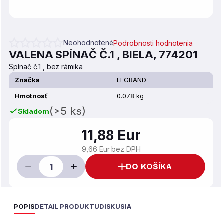
Neohodnotené
Podrobnosti hodnotenia
Priemerné hodnotenie produktu je 0,0 z 5 hviezdičiek.
VALENA SPÍNAČ Č.1 , BIELA, 774201
Spínač č.1 , bez rámika
Značka
LEGRAND
Hmotnosť
0.078 kg
(>5 ks)
Skladom
11,88 Eur
9,66 Eur bez DPH
DO KOŠÍKA
POPIS
DETAIL PRODUKTU
DISKUSIA