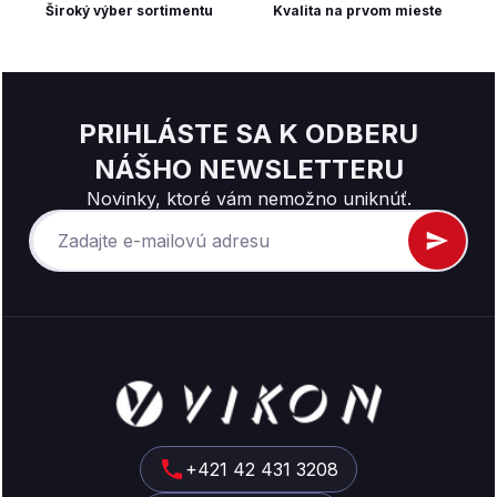
Široký výber sortimentu
Kvalita na prvom mieste
PRIHLÁSTE SA K ODBERU
NÁŠHO NEWSLETTERU
Novinky, ktoré vám nemožno uniknúť.
Z
á
p
ä
t
+421 42 431 3208
i