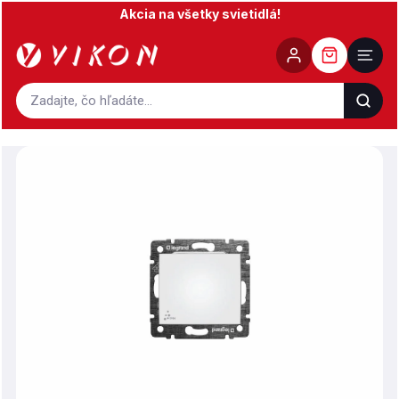
Prejsť
Akcia na všetky svietidlá!
na
obsah