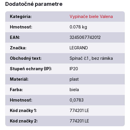
Dodatočné parametre
Kategória
:
Vypínače biele Valena
Hmotnosť
:
0.078 kg
EAN
:
3245067742012
Značka
:
LEGRAND
Obchodný text
:
Spínač č.1 , bez rámika
Stupeň ochrany (IP)
:
IP20
Materiál
:
plast
Farba
:
biela
Hmotnosť
:
0,0783
Kód značky 1
:
774201 LE
Kód značky 2
:
774201 LE