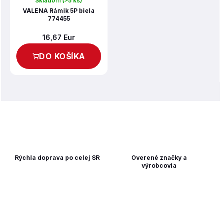
Skladom
(>5 ks)
VALENA Rámik 5P biela
774455
16,67 Eur
DO KOŠÍKA
Rýchla doprava po celej SR
Overené značky a
výrobcovia