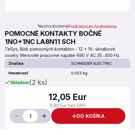
Neohodnotené
Podrobnosti hodnotenia
Priemerné hodnotenie produktu je 0,0 z 5 hviezdičiek.
POMOCNÉ KONTAKTY BOČNÉ
1NO+1NC LA8N11 SCH
TeSys, Blok pomocných kontaktov - 1Z + 1V- skrutkové
svorky. Menovité pracovné napätie 690 V AC 25...400 Hz.
Značka
SCHNEIDER ELECTRIC
Hmotnosť
0.053 kg
(2 ks)
Skladom
12,05 Eur
9,80 Eur bez DPH
DO KOŠÍKA