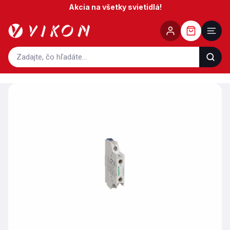
Prejsť
Akcia na všetky svietidlá!
na
obsah