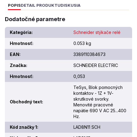
POPIS
DETAIL PRODUKTU
DISKUSIA
Dodatočné parametre
Kategória
:
Schneider stýkače relé
Hmotnosť
:
0.053 kg
EAN
:
3389110384673
Značka
:
SCHNEIDER ELECTRIC
Hmotnosť
:
0,053
TeSys, Blok pomocných
kontaktov - 1Z + 1V-
skrutkové svorky.
Obchodný text
:
Menovité pracovné
napätie 690 V AC 25...400
Hz.
Kód značky 1
:
LAD8N11 SCH