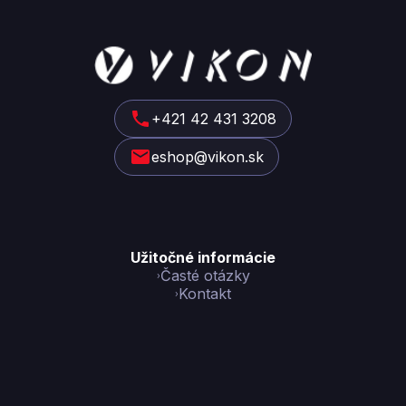
Z
á
p
ä
t
+421 42 431 3208
i
eshop@vikon.sk
e
Užitočné informácie
Časté otázky
Kontakt