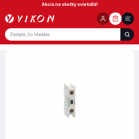
Prejsť
Akcia na všetky svietidlá!
na
obsah