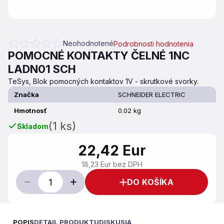
Neohodnotené
Podrobnosti hodnotenia
Priemerné hodnotenie produktu je 0,0 z 5 hviezdičiek.
POMOCNÉ KONTAKTY ČELNÉ 1NC
LADN01 SCH
TeSys, Blok pomocných kontaktov 1V - skrutkové svorky.
Značka
SCHNEIDER ELECTRIC
Hmotnosť
0.02 kg
(1 ks)
Skladom
22,42 Eur
18,23 Eur bez DPH
DO KOŠÍKA
POPIS
DETAIL PRODUKTU
DISKUSIA