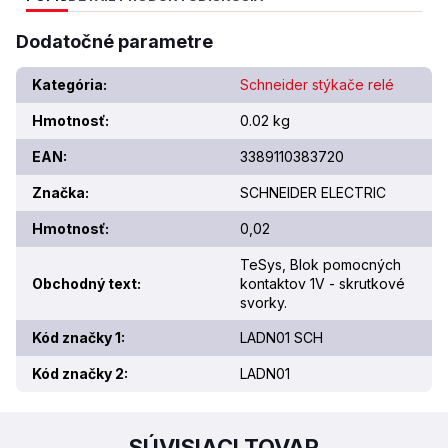
Dodatočné parametre
Kategória
:
Schneider stýkače relé
Hmotnosť
:
0.02 kg
EAN
:
3389110383720
Značka
:
SCHNEIDER ELECTRIC
Hmotnosť
:
0,02
TeSys, Blok pomocných
Obchodný text
:
kontaktov 1V - skrutkové
svorky.
Kód značky 1
:
LADN01 SCH
Kód značky 2
:
LADN01
SÚVISIACI TOVAR