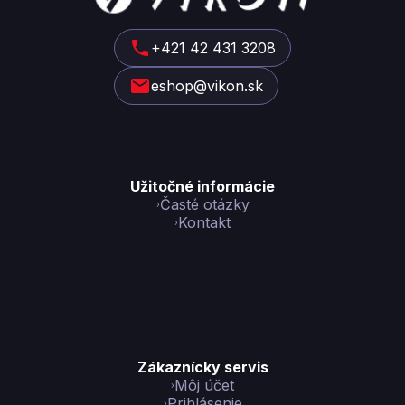
p
ä
t
+421 42 431 3208
i
eshop@vikon.sk
e
Užitočné informácie
Časté otázky
Kontakt
Zákaznícky servis
Môj účet
Prihlásenie