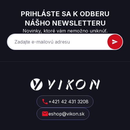
PRIHLÁSTE SA K ODBERU
NÁŠHO NEWSLETTERU
Novinky, ktoré vám nemožno uniknúť.
Z
á
p
ä
t
+421 42 431 3208
i
eshop@vikon.sk
e