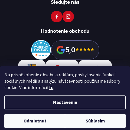
Sledujte nás
Hodnotenie obchodu
5,0
Na prispôsobenie obsahu a reklám, poskytovanie funkcií
sociálnych médií a analýzu návštevnosti používame súbory
cookie. Viac informácií
tu
.
Copyright 2026
Vikon
. Všetky práva vyhradené.
Upraviť
nastavenie cookies
Nastavenie
Vytvoril Shoptet Preium
Made with
💙
by
Teapot
Odmietnuť
Súhlasím