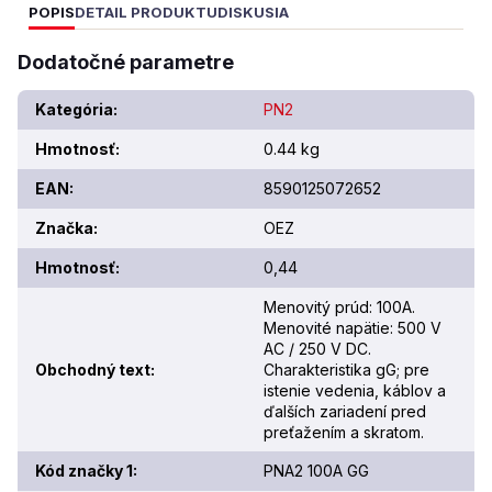
POPIS
DETAIL PRODUKTU
DISKUSIA
Dodatočné parametre
Kategória
:
PN2
Hmotnosť
:
0.44 kg
EAN
:
8590125072652
Značka
:
OEZ
Hmotnosť
:
0,44
Menovitý prúd: 100A.
Menovité napätie: 500 V
AC / 250 V DC.
Obchodný text
:
Charakteristika gG; pre
istenie vedenia, káblov a
ďalších zariadení pred
preťažením a skratom.
Kód značky 1
:
PNA2 100A GG