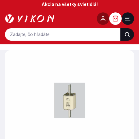
Prejsť
Akcia na všetky svietidlá!
na
obsah