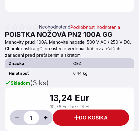
Neohodnotené
Podrobnosti hodnotenia
Priemerné hodnotenie produktu je 0,0 z 5 hviezdičiek.
POISTKA NOŽOVÁ PN2 100A GG
Menovitý prúd: 100A. Menovité napätie: 500 V AC / 250 V DC.
Charakteristika gG; pre istenie vedenia, káblov a ďalších
zariadení pred preťažením a skratom.
Značka
OEZ
Hmotnosť
0.44 kg
(3 ks)
Skladom
13,24 Eur
10,76 Eur bez DPH
DO KOŠÍKA