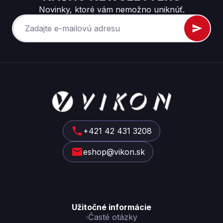
Novinky, ktoré vám nemožno uniknúť.
Z
á
p
ä
t
+421 42 431 3208
i
eshop@vikon.sk
e
Užitočné informácie
Časté otázky