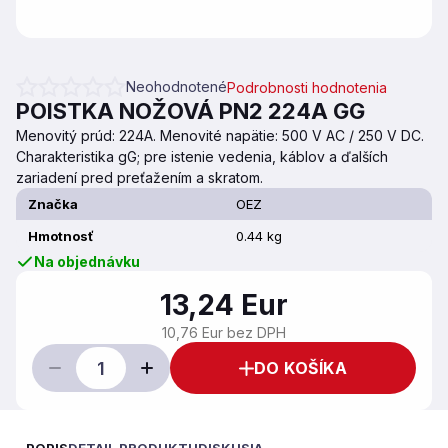
Neohodnotené
Podrobnosti hodnotenia
Priemerné hodnotenie produktu je 0,0 z 5 hviezdičiek.
POISTKA NOŽOVÁ PN2 224A GG
Menovitý prúd: 224A. Menovité napätie: 500 V AC / 250 V DC.
Charakteristika gG; pre istenie vedenia, káblov a ďalších
zariadení pred preťažením a skratom.
Značka
OEZ
Hmotnosť
0.44 kg
Na objednávku
13,24 Eur
10,76 Eur bez DPH
DO KOŠÍKA