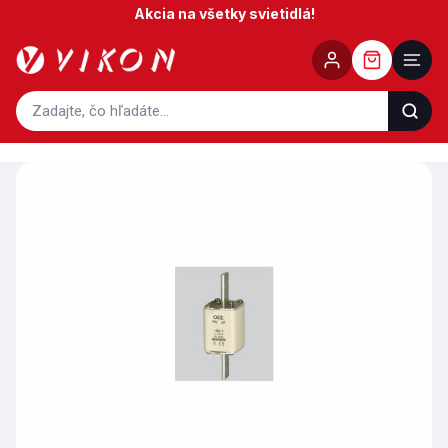
Prejsť
Akcia na všetky svietidlá!
na
obsah