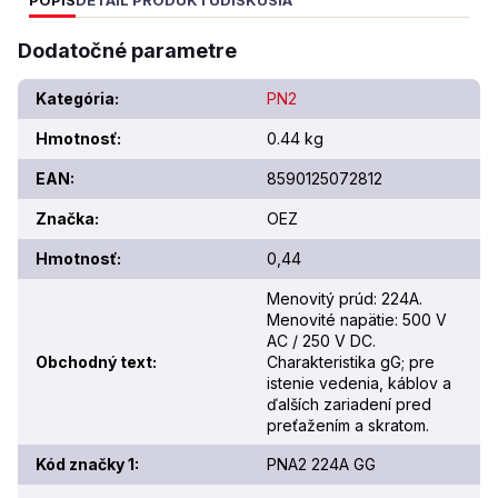
POPIS
DETAIL PRODUKTU
DISKUSIA
Dodatočné parametre
Kategória
:
PN2
Hmotnosť
:
0.44 kg
EAN
:
8590125072812
Značka
:
OEZ
Hmotnosť
:
0,44
Menovitý prúd: 224A.
Menovité napätie: 500 V
AC / 250 V DC.
Obchodný text
:
Charakteristika gG; pre
istenie vedenia, káblov a
ďalších zariadení pred
preťažením a skratom.
Kód značky 1
:
PNA2 224A GG