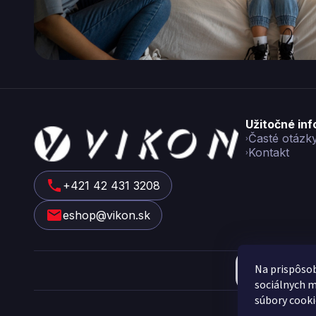
Z
Užitočné in
á
Časté otázk
Kontakt
p
ä
t
+421 42 431 3208
i
eshop@vikon.sk
e
Na prispôsob
sociálnych m
Cop
súbory cooki