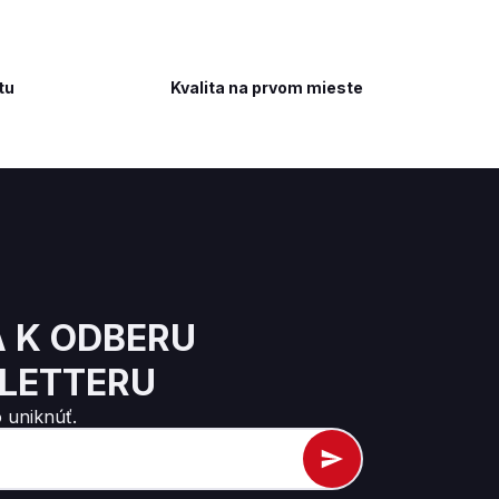
tu
Kvalita na prvom mieste
A K ODBERU
LETTERU
 uniknúť.