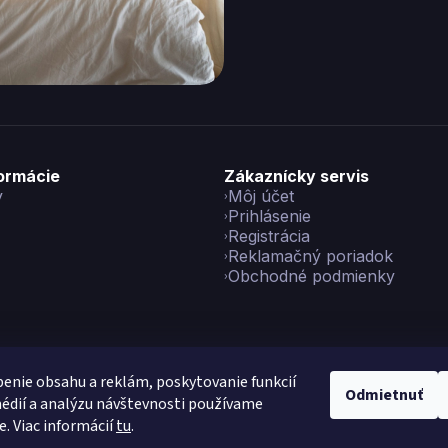
formácie
Zákaznícky servis
y
Môj účet
Prihlásenie
Registrácia
Reklamačný poriadok
Obchodné podmienky
enie obsahu a reklám, poskytovanie funkcií
Odmietnuť
édií a analýzu návštevnosti používame
yright 2026
Vikon
. Všetky práva vyhradené.
Upraviť nastavenie co
e. Viac informácií
tu
.