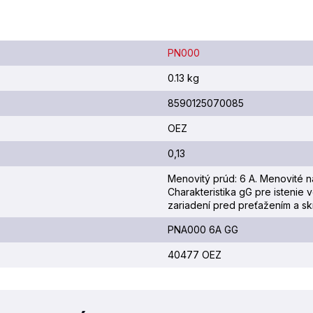
PN000
0.13 kg
8590125070085
OEZ
0,13
Menovitý prúd: 6 A. Menovité n
Charakteristika gG pre istenie 
zariadení pred preťažením a sk
PNA000 6A GG
40477 OEZ