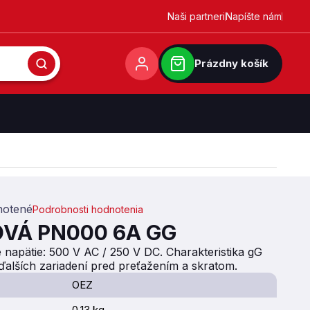
Naši partneri
Napíšte nám
Prázdny košík
otené
Podrobnosti hodnotenia
0,0 z 5 hviezdičiek.
VÁ PN000 6A GG
 napätie: 500 V AC / 250 V DC. Charakteristika gG
 ďalších zariadení pred preťažením a skratom.
OEZ
0.13 kg