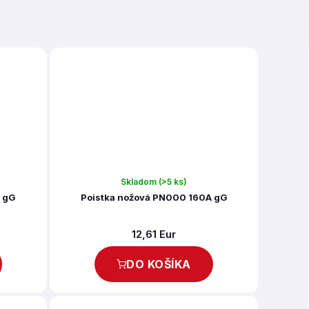
Skladom
(>5 ks)
A gG
Poistka nožová PN000 160A gG
12,61 Eur
DO KOŠÍKA