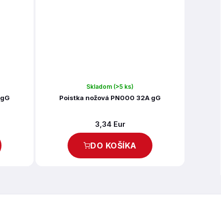
Skladom
(>5 ks)
 gG
Poistka nožová PN000 32A gG
3,34 Eur
DO KOŠÍKA