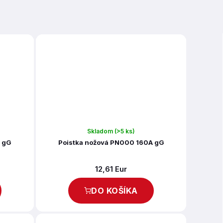
Skladom
(>5 ks)
A gG
Poistka nožová PN000 160A gG
12,61 Eur
DO KOŠÍKA