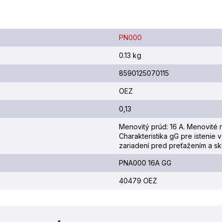
PN000
0.13 kg
8590125070115
OEZ
0,13
Menovitý prúd: 16 A. Menovité 
Charakteristika gG pre istenie 
zariadení pred preťažením a sk
PNA000 16A GG
40479 OEZ