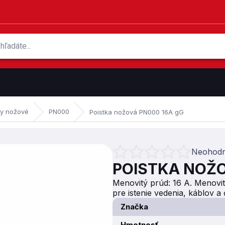
ky nožové
PN000
Poistka nožová PN000 16A gG
Neohodn
Priemerné hodnotenie produktu je 
POISTKA NOŽO
Menovitý prúd: 16 A. Menovit
pre istenie vedenia, káblov a
Značka
Hmotnosť