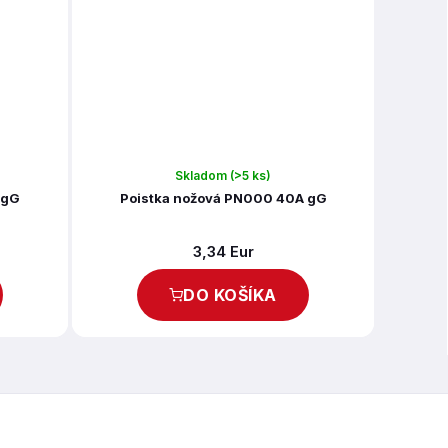
Skladom
(>5 ks)
 gG
Poistka nožová PN000 40A gG
3,34 Eur
DO KOŠÍKA