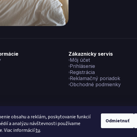
formácie
Zákaznícky servis
y
Môj účet
Prihlásenie
Registrácia
Reklamačný poriadok
Obchodné podmienky
enie obsahu a reklám, poskytovanie funkcií
Odmietnuť
édií a analýzu návštevnosti používame
yright 2026
Vikon
. Všetky práva vyhradené.
Upraviť nastavenie co
e. Viac informácií
tu
.