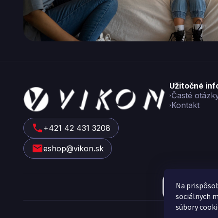
Z
Užitočné in
á
Časté otázk
Kontakt
p
ä
t
+421 42 431 3208
i
eshop@vikon.sk
e
Na prispôsob
sociálnych m
Cop
súbory cooki