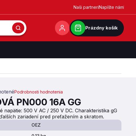
Naši partneri
Napíšte nám
Prázdny košík
otené
Podrobnosti hodnotenia
0,0 z 5 hviezdičiek.
VÁ PN000 16A GG
é napätie: 500 V AC / 250 V DC. Charakteristika gG
 ďalších zariadení pred preťažením a skratom.
OEZ
0.13 kg