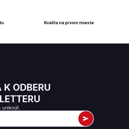
tu
Kvalita na prvom mieste
A K ODBERU
LETTERU
 uniknúť.