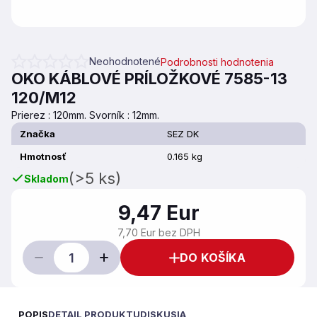
Neohodnotené
Podrobnosti hodnotenia
Priemerné hodnotenie produktu je 0,0 z 5 hviezdičiek.
OKO KÁBLOVÉ PRÍLOŽKOVÉ 7585-13
120/M12
Prierez : 120mm. Svorník : 12mm.
Značka
SEZ DK
Hmotnosť
0.165 kg
(>5 ks)
Skladom
9,47 Eur
7,70 Eur bez DPH
DO KOŠÍKA
POPIS
DETAIL PRODUKTU
DISKUSIA