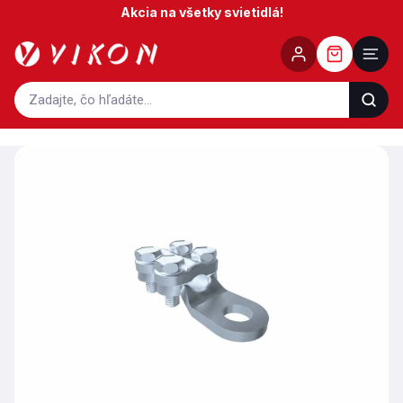
Prejsť
Akcia na všetky svietidlá!
na
obsah