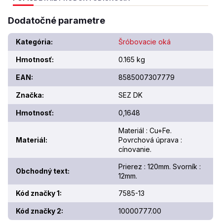
Dodatočné parametre
Kategória
:
Šróbovacie oká
Hmotnosť
:
0.165 kg
EAN
:
8585007307779
Značka
:
SEZ DK
Hmotnosť
:
0,1648
Materiál : Cu+Fe.
Materiál
:
Povrchová úprava :
cínovanie.
Prierez : 120mm. Svorník :
Obchodný text
:
12mm.
Kód značky 1
:
7585-13
Kód značky 2
:
10000777.00