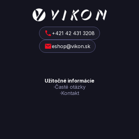
Z
á
p
ä
t
+421 42 431 3208
i
eshop@vikon.sk
e
Užitočné informácie
Časté otázky
Kontakt