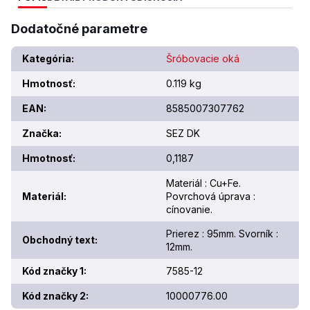
Dodatočné parametre
Kategória
:
Šróbovacie oká
Hmotnosť
:
0.119 kg
EAN
:
8585007307762
Značka
:
SEZ DK
Hmotnosť
:
0,1187
Materiál : Cu+Fe.
Materiál
:
Povrchová úprava :
cínovanie.
Prierez : 95mm. Svorník :
Obchodný text
:
12mm.
Kód značky 1
:
7585-12
Kód značky 2
:
10000776.00