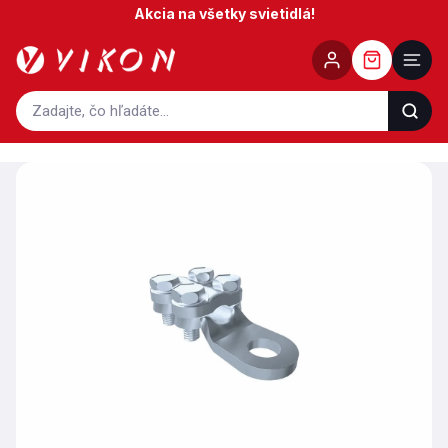
Prejsť
Akcia na všetky svietidlá!
na
obsah