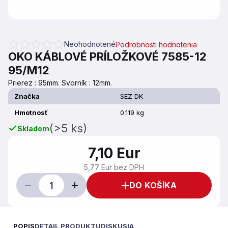
Neohodnotené
Podrobnosti hodnotenia
Priemerné hodnotenie produktu je 0,0 z 5 hviezdičiek.
OKO KÁBLOVÉ PRÍLOŽKOVÉ 7585-12
95/M12
Prierez : 95mm. Svorník : 12mm.
Značka
SEZ DK
Hmotnosť
0.119 kg
(>5 ks)
Skladom
7,10 Eur
5,77 Eur bez DPH
DO KOŠÍKA
POPIS
DETAIL PRODUKTU
DISKUSIA