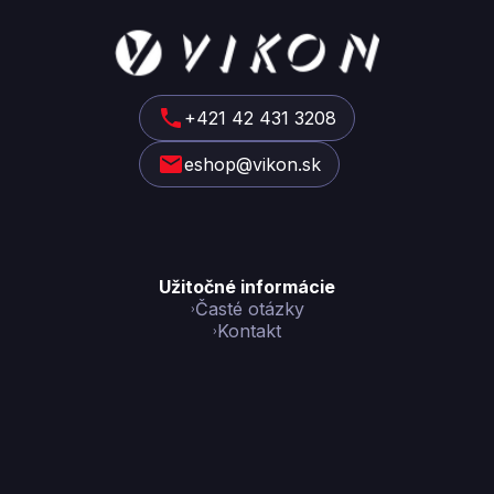
Z
á
p
ä
t
+421 42 431 3208
i
eshop@vikon.sk
e
Užitočné informácie
Časté otázky
Kontakt