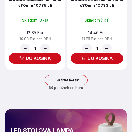
š80mm 10735 LE
š80mm 10733 LE
Skladom
(3 ks)
Skladom
(1 ks)
12,35 Eur
14,46 Eur
10,04 Eur bez DPH
11,76 Eur bez DPH
−
+
−
+
DO KOŠÍKA
DO KOŠÍKA
NAČÍTAŤ ĎALŠIE
O
S
36
položiek celkom
v
t
l
r
á
á
d
n
k
a
o
c
v
i
a
e
LED STOLOVÁ LAMPA