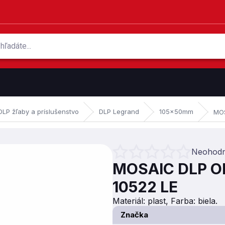
DLP žľaby a príslušenstvo
DLP Legrand
105x50mm
MOS
Neohodn
Priemerné hodnotenie produktu je 
MOSAIC DLP O
10522 LE
Materiál: plast, Farba: biela.
Značka