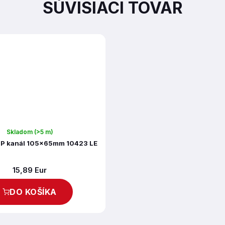
SÚVISIACI TOVAR
Skladom
(>5 m)
P kanál 105x65mm 10423 LE
15,89 Eur
DO KOŠÍKA