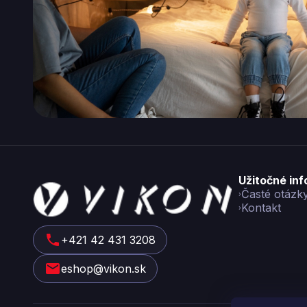
Z
Užitočné in
á
Časté otázk
Kontakt
p
ä
t
+421 42 431 3208
i
eshop@vikon.sk
e