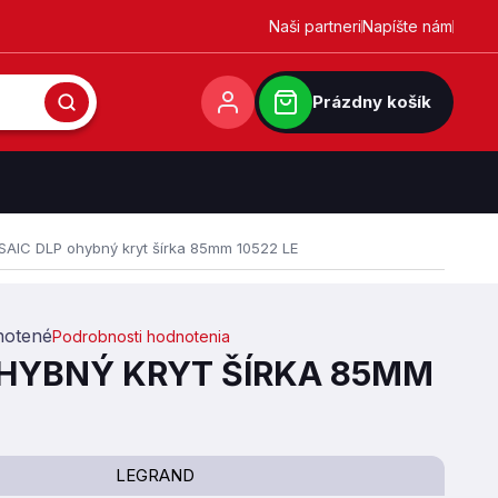
Naši partneri
Napíšte nám
Prázdny košík
AIC DLP ohybný kryt šírka 85mm 10522 LE
otené
Podrobnosti hodnotenia
0,0 z 5 hviezdičiek.
HYBNÝ KRYT ŠÍRKA 85MM
LEGRAND