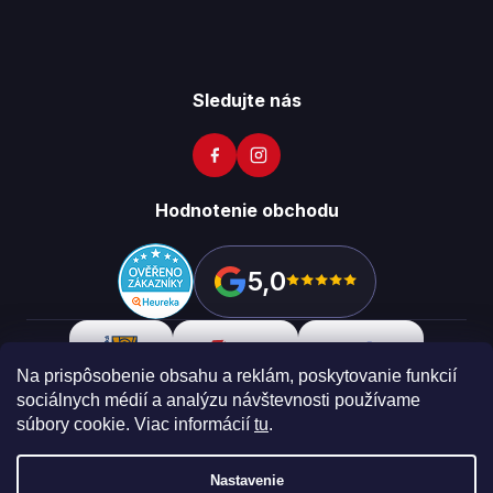
Sledujte nás
Hodnotenie obchodu
5,0
Na prispôsobenie obsahu a reklám, poskytovanie funkcií
sociálnych médií a analýzu návštevnosti používame
súbory cookie. Viac informácií
tu
.
Copyright 2026
Vikon
. Všetky práva vyhradené.
Upraviť
nastavenie cookies
Nastavenie