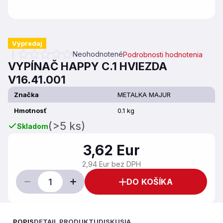
Výpredaj
Neohodnotené
Podrobnosti hodnotenia
Priemerné hodnotenie produktu je 0,0 z 5 hviezdičiek.
VYPÍNAČ HAPPY C.1 HVIEZDA
V16.41.001
Značka
METALKA MAJUR
Hmotnosť
0.1 kg
(>5 ks)
Skladom
3,62 Eur
2,94 Eur bez DPH
DO KOŠÍKA
POPIS
DETAIL PRODUKTU
DISKUSIA