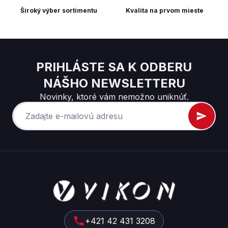
Široký výber sortimentu
Kvalita na prvom mieste
PRIHLÁSTE SA K ODBERU
NÁŠHO NEWSLETTERU
Novinky, ktoré vám nemožno uniknúť.
Z
á
p
ä
t
+421 42 431 3208