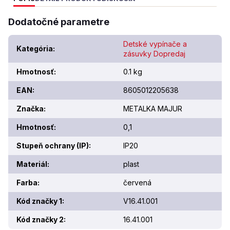
Dodatočné parametre
Detské vypínače a
Kategória
:
zásuvky Dopredaj
Hmotnosť
:
0.1 kg
EAN
:
8605012205638
Značka
:
METALKA MAJUR
Hmotnosť
:
0,1
Stupeň ochrany (IP)
:
IP20
Materiál
:
plast
Farba
:
červená
Kód značky 1
:
V16.41.001
Kód značky 2
:
16.41.001