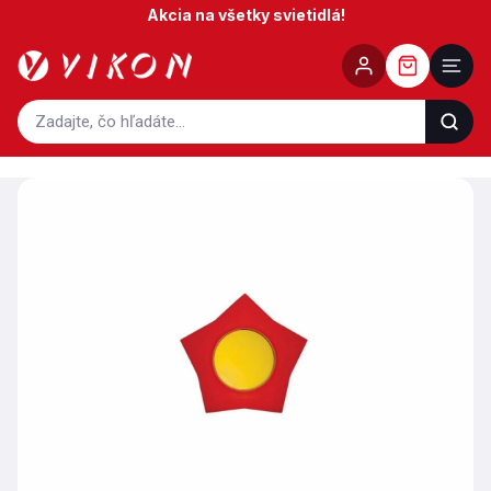
Prejsť
Akcia na všetky svietidlá!
na
obsah