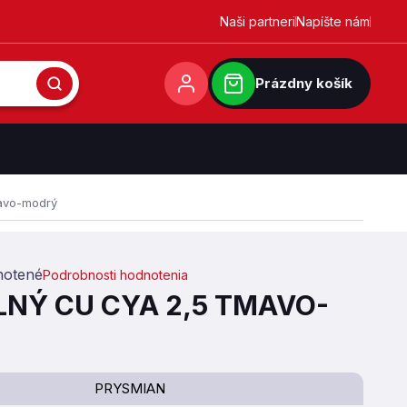
Naši partneri
Napíšte nám
Prázdny košík
mavo-modrý
otené
Podrobnosti hodnotenia
0,0 z 5 hviezdičiek.
ILNÝ CU CYA 2,5 TMAVO-
PRYSMIAN