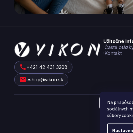
Z
Užitočné in
á
Časté otázk
Kontakt
p
ä
t
+421 42 431 3208
i
eshop@vikon.sk
e
Na prispôsob
sociálnych m
Cop
súbory cooki
Nastaven