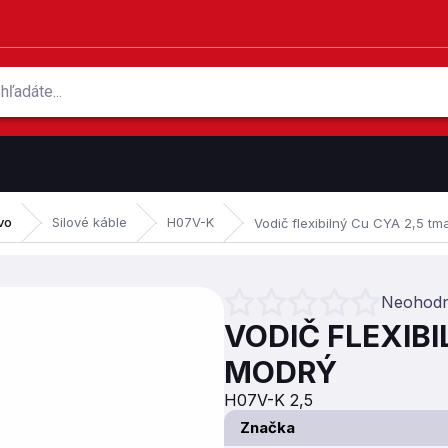
vo
Silové káble
H07V-K
Vodič flexibilný Cu CYA 2,5 t
Neohodn
Priemerné hodnotenie produktu je 
VODIČ FLEXIB
MODRÝ
H07V-K 2,5
Značka