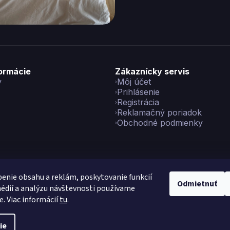
formácie
Zákaznícky servis
y
Môj účet
Prihlásenie
Registrácia
Reklamačný poriadok
Obchodné podmienky
enie obsahu a reklám, poskytovanie funkcií
Odmietnuť
édií a analýzu návštevnosti používame
yright 2026
Vikon
. Všetky práva vyhradené.
Upraviť nastavenie co
e. Viac informácií
tu
.
Vytvoril Shoptet Preium
|
Made with
💙
by
Teapot
ie