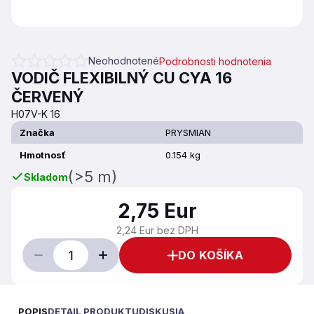
Neohodnotené
Podrobnosti hodnotenia
Priemerné hodnotenie produktu je 0,0 z 5 hviezdičiek.
VODIČ FLEXIBILNÝ CU CYA 16
ČERVENÝ
H07V-K 16
Značka
PRYSMIAN
Hmotnosť
0.154 kg
(>5 m)
Skladom
2,75 Eur
2,24 Eur bez DPH
DO KOŠÍKA
POPIS
DETAIL PRODUKTU
DISKUSIA