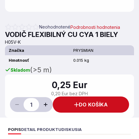
Neohodnotené
Podrobnosti hodnotenia
Priemerné hodnotenie produktu je 0,0 z 5 hviezdičiek.
VODIČ FLEXIBILNÝ CU CYA 1 BIELY
H05V-K
Značka
PRYSMIAN
Hmotnosť
0.015 kg
(>5 m)
Skladom
0,25 Eur
0,20 Eur bez DPH
DO KOŠÍKA
POPIS
DETAIL PRODUKTU
DISKUSIA