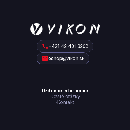
Z
á
p
ä
t
+421 42 431 3208
i
eshop@vikon.sk
e
Užitočné informácie
Časté otázky
Kontakt