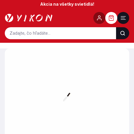
Prejsť
Akcia na všetky svietidlá!
na
obsah