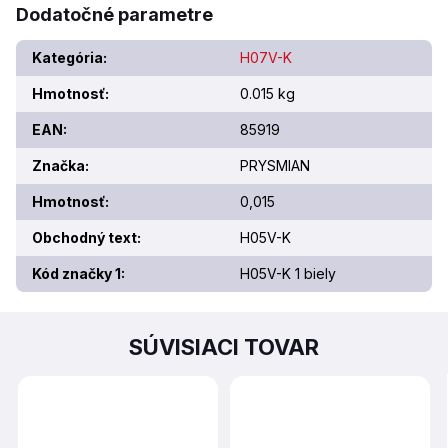
Dodatočné parametre
Kategória
:
H07V-K
Hmotnosť
:
0.015 kg
EAN
:
85919
Značka
:
PRYSMIAN
Hmotnosť
:
0,015
Obchodný text
:
H05V-K
Kód značky 1
:
H05V-K 1 biely
SÚVISIACI TOVAR