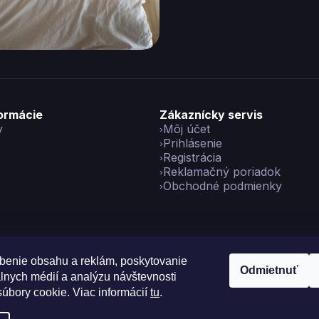
formácie
Zákaznícky servis
y
Môj účet
Prihlásenie
Registrácia
Reklamačný poriadok
Obchodné podmienky
benie obsahu a reklám, poskytovanie
Odmietnuť
álnych médií a analýzu návštevnosti
yright 2026
Vikon
. Všetky práva vyhradené.
Upraviť nastavenie co
úbory cookie. Viac informácií
tu
.
Vytvoril Shoptet Preium
|
Made with
💙
by
Teapot