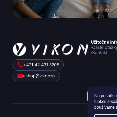
Z
Užitočné in
Časté otázk
á
Kontakt
p
ä
t
+421 42 431 3208
i
eshop@vikon.sk
e
Na prispôso
funkcií soci
Cop
používame s