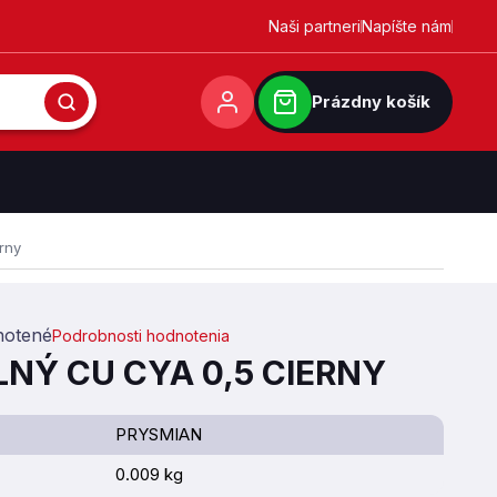
Naši partneri
Napíšte nám
Prázdny košík
erny
otené
Podrobnosti hodnotenia
,0 z 5 hviezdičiek.
LNÝ CU CYA 0,5 CIERNY
PRYSMIAN
0.009 kg