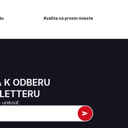
tu
Kvalita na prvom mieste
A K ODBERU
LETTERU
 uniknúť.