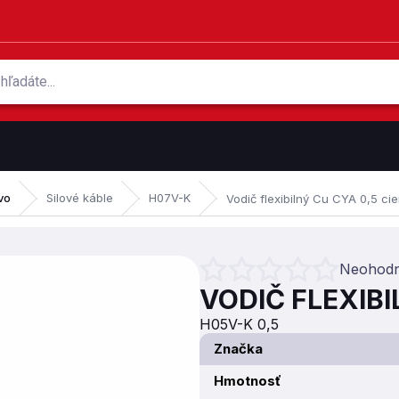
vo
Silové káble
H07V-K
Vodič flexibilný Cu CYA 0,5 ci
Neohodn
Priemerné hodnotenie produktu je 0
VODIČ FLEXIBI
H05V-K 0,5
Značka
Hmotnosť