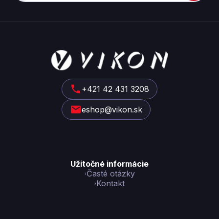
Z
á
p
ä
t
+421 42 431 3208
i
eshop@vikon.sk
e
Užitočné informácie
Časté otázky
Kontakt