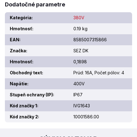
Dodatočné parametre
Kategória
:
380V
Hmotnosť
:
0.19 kg
EAN
:
8585007315866
Značka
:
SEZ DK
Hmotnosť
:
0,1898
Obchodný text
:
Prúd: 16A, Počet pólov: 4
Napätie
:
400V
Stupeň ochrany (IP)
:
IP67
Kód značky 1
:
IVG1643
Kód značky 2
:
10001586.00