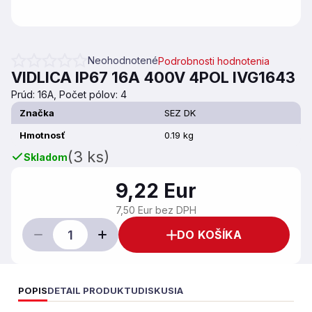
Neohodnotené
Podrobnosti hodnotenia
Priemerné hodnotenie produktu je 0,0 z 5 hviezdičiek.
VIDLICA IP67 16A 400V 4POL IVG1643
Prúd: 16A, Počet pólov: 4
Značka
SEZ DK
Hmotnosť
0.19 kg
(3 ks)
Skladom
9,22 Eur
7,50 Eur bez DPH
DO KOŠÍKA
POPIS
DETAIL PRODUKTU
DISKUSIA