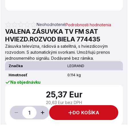
Neohodnotené
Podrobnosti hodnotenia
Priemerné hodnotenie produktu je 0,0 z 5 hviezdičiek.
VALENA ZÁSUVKA TV FM SAT
HVIEZD.ROZVOD BIELA 774435
Zásuvka televízna, rádiová a satelitná, s hviezdicovým
rozvodom. S automatickými svorkami. Umožňujú prenos
jednosmerného signálu. Dodávané bez rámika.
Značka
LEGRAND
Hmotnosť
0.114 kg
Na objednávku
25,37 Eur
20,63 Eur bez DPH
DO KOŠÍKA