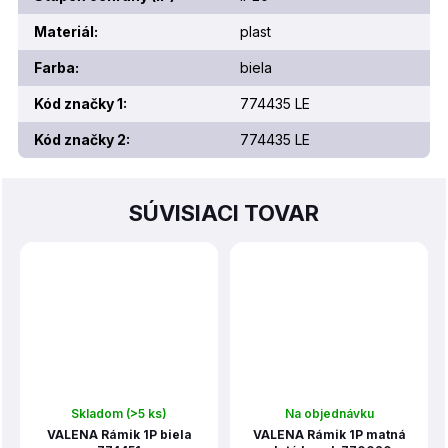
Materiál
:
plast
Farba
:
biela
Kód značky 1
:
774435 LE
Kód značky 2
:
774435 LE
SÚVISIACI TOVAR
Skladom
(>5 ks)
Na objednávku
VALENA Rámik 1P biela
VALENA Rámik 1P matná