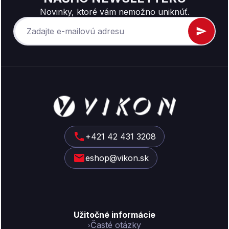
Novinky, ktoré vám nemožno uniknúť.
Z
á
p
ä
t
+421 42 431 3208
i
eshop@vikon.sk
e
Užitočné informácie
Časté otázky