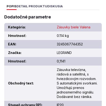
POPIS
DETAIL PRODUKTU
DISKUSIA
Dodatočné parametre
Kategória
:
Zásuvky biele Valena
Hmotnosť
:
0.114 kg
EAN
:
3245067744352
Značka
:
LEGRAND
Hmotnosť
:
0,1141
Zásuvka televízna,
rádiová a satelitná, s
hviezdicovým rozvodom.
Obchodný text
:
S automatickými svorkami.
Umožňujú prenos
jednosmerného signálu.
Dodávané bez rámika.
Stupeň ochrany (IP)
:
IP20