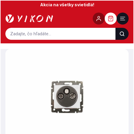
Prejsť
Akcia na všetky svietidlá!
na
obsah