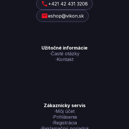
t
+421 42 431 3208
i
eshop@vikon.sk
e
Užitočné informácie
Časté otázky
Kontakt
Zákaznícky servis
Môj účet
Prihlásenie
Registrácia
Reklamačný poriadok