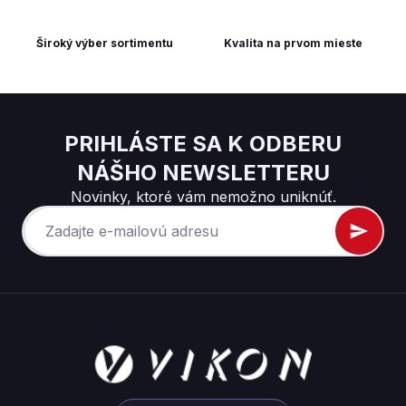
Široký výber sortimentu
Kvalita na prvom mieste
PRIHLÁSTE SA K ODBERU
NÁŠHO NEWSLETTERU
Novinky, ktoré vám nemožno uniknúť.
Z
á
p
ä