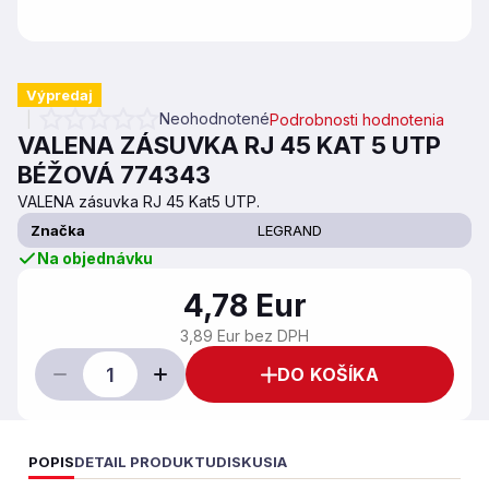
Výpredaj
Neohodnotené
Podrobnosti hodnotenia
Priemerné hodnotenie produktu je 0,0 z 5 hviezdičiek.
VALENA ZÁSUVKA RJ 45 KAT 5 UTP
BÉŽOVÁ 774343
VALENA zásuvka RJ 45 Kat5 UTP.
Značka
LEGRAND
Na objednávku
4,78 Eur
3,89 Eur bez DPH
DO KOŠÍKA
POPIS
DETAIL PRODUKTU
DISKUSIA