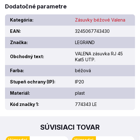
Dodatočné parametre
Kategória
:
Zásuvky béžové Valena
EAN
:
3245067743430
Značka
:
LEGRAND
VALENA zásuvka RJ 45
Obchodný text
:
Kat5 UTP.
Farba
:
béžová
Stupeň ochrany (IP)
:
IP20
Materiál
:
plast
Kód značky 1
:
774343 LE
SÚVISIACI TOVAR
Výpredaj
Výpredaj