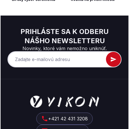
PRIHLÁSTE SA K ODBERU
NÁŠHO NEWSLETTERU
Novinky, ktoré vám nemožno uniknúť.
Z
á
p
ä
t
+421 42 431 3208
i