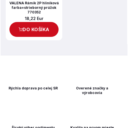
VALENA Rámik 2P hliníková
farba+strieborný prúžok
770352
18,22 Eur
DO KOŠÍKA
Rýchla doprava po celej SR
Overené značky a
výrobcovia
Široký výber sortimentu
Kvalita na prvom mieste