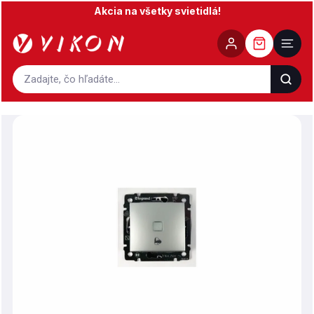
Prejsť
Akcia na všetky svietidlá!
na
obsah