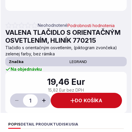
Neohodnotené
Podrobnosti hodnotenia
Priemerné hodnotenie produktu je 0,0 z 5 hviezdičiek.
VALENA TLAČIDLO S ORIENTAČNÝM
OSVETLENÍM, HLINÍK 770215
Tlačidlo s orientačným osvetlením, (piktogram zvončeka)
zelenej farby, bez rámika
Značka
LEGRAND
Na objednávku
19,46 Eur
15,82 Eur bez DPH
DO KOŠÍKA
POPIS
DETAIL PRODUKTU
DISKUSIA