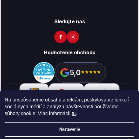
Sledujte nás
Hodnotenie obchodu
5,0
Na prispôsobenie obsahu a reklám, poskytovanie funkcií
sociálnych médií a analýzu návštevnosti používame
súbory cookie. Viac informácií
tu
.
Copyright 2026
Vikon
. Všetky práva vyhradené.
Upraviť
nastavenie cookies
Nastavenie
Vytvoril Shoptet Preium