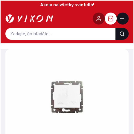
Prejsť
Akcia na všetky svietidlá!
na
obsah