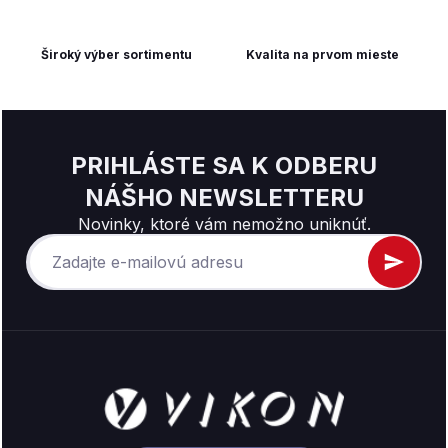
Široký výber sortimentu
Kvalita na prvom mieste
PRIHLÁSTE SA K ODBERU
NÁŠHO NEWSLETTERU
Novinky, ktoré vám nemožno uniknúť.
Z
á
p
ä