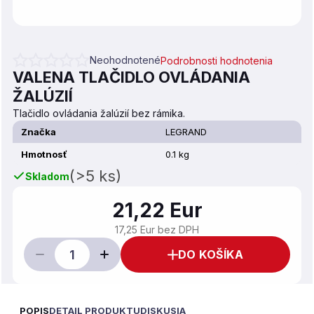
Neohodnotené
Podrobnosti hodnotenia
Priemerné hodnotenie produktu je 0,0 z 5 hviezdičiek.
VALENA TLAČIDLO OVLÁDANIA
ŽALÚZIÍ
Tlačidlo ovládania žalúzií bez rámika.
Značka
LEGRAND
Hmotnosť
0.1 kg
(>5 ks)
Skladom
21,22 Eur
17,25 Eur bez DPH
DO KOŠÍKA
POPIS
DETAIL PRODUKTU
DISKUSIA