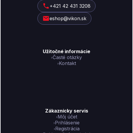
t
+421 42 431 3208
i
eshop@vikon.sk
e
Užitočné informácie
Časté otázky
Kontakt
Zákaznícky servis
Môj účet
Prihlásenie
Registrácia