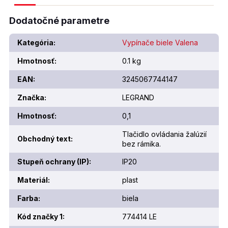
Dodatočné parametre
Kategória
:
Vypínače biele Valena
Hmotnosť
:
0.1 kg
EAN
:
3245067744147
Značka
:
LEGRAND
Hmotnosť
:
0,1
Tlačidlo ovládania žalúzií
Obchodný text
:
bez rámika.
Stupeň ochrany (IP)
:
IP20
Materiál
:
plast
Farba
:
biela
Kód značky 1
:
774414 LE