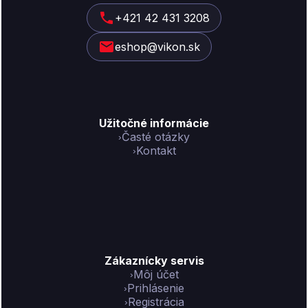
ä
t
+421 42 431 3208
i
eshop@vikon.sk
e
Užitočné informácie
Časté otázky
Kontakt
Zákaznícky servis
Môj účet
Prihlásenie
Registrácia