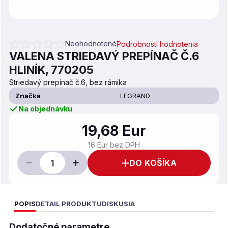
Neohodnotené
Podrobnosti hodnotenia
Priemerné hodnotenie produktu je 0,0 z 5 hviezdičiek.
VALENA STRIEDAVÝ PREPÍNAČ Č.6
HLINÍK, 770205
Striedavý prepínač č.6, bez rámika
Značka
LEGRAND
Na objednávku
19,68 Eur
16 Eur bez DPH
DO KOŠÍKA
POPIS
DETAIL PRODUKTU
DISKUSIA
Dodatočné parametre