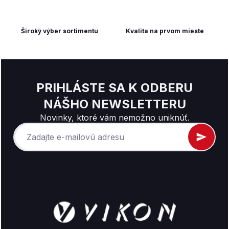
Široký výber sortimentu
Kvalita na prvom mieste
PRIHLÁSTE SA K ODBERU
NÁŠHO NEWSLETTERU
Novinky, ktoré vám nemožno uniknúť.
Z
á
p