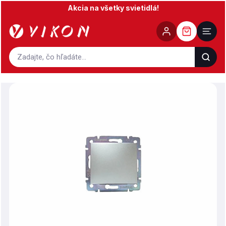
Prejsť
Akcia na všetky svietidlá!
na
obsah