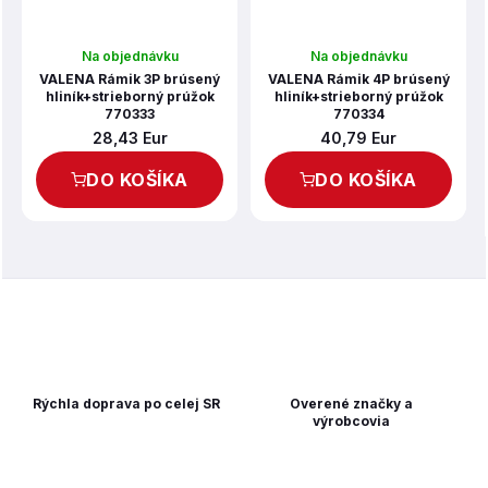
Na objednávku
Na objednávku
VALENA Rámik 3P brúsený
VALENA Rámik 4P brúsený
hliník+strieborný prúžok
hliník+strieborný prúžok
770333
770334
28,43 Eur
40,79 Eur
DO KOŠÍKA
DO KOŠÍKA
Rýchla doprava po celej SR
Overené značky a
výrobcovia