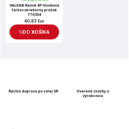
VALENA Rámik 4P hliníková
farba+strieborný prúžok
770354
40,83 Eur
DO KOŠÍKA
Rýchla doprava po celej SR
Overené značky a
výrobcovia