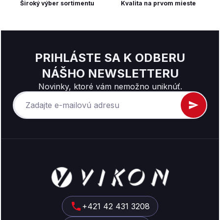
Široký výber sortimentu
Kvalita na prvom mieste
PRIHLÁSTE SA K ODBERU
NÁŠHO NEWSLETTERU
Novinky, ktoré vám nemožno uniknúť.
Z
á
p
ä
t
+421 42 431 3208
i