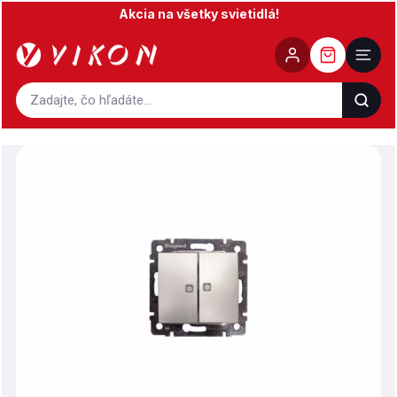
Prejsť
Akcia na všetky svietidlá!
na
obsah