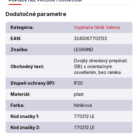
POPIS
DETAIL PRODUKTU
DISKUSIA
Dodatočné parametre
Kategória
:
Vypínače hliník Valena
EAN
:
3245067702123
Značka
:
LEGRAND
Dvojitý striedavý prepínač
Obchodný text
:
(5B) s orientačným
osvetlením, bez rámika
Stupeň ochrany (IP)
:
IP20
Materiál
:
plast
Farba
:
hliníková
Kód značky 1
:
770212 LE
Kód značky 2
:
770212 LE