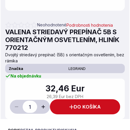
Neohodnotené
Podrobnosti hodnotenia
Priemerné hodnotenie produktu je 0,0 z 5 hviezdičiek.
VALENA STRIEDAVÝ PREPÍNAČ 5B S
ORIENTAČNÝM OSVETLENÍM, HLINÍK
770212
Dvojitý striedavý prepínač (5B) s orientačným osvetlením, bez
rámika
Značka
LEGRAND
Na objednávku
32,46 Eur
26,39 Eur bez DPH
DO KOŠÍKA