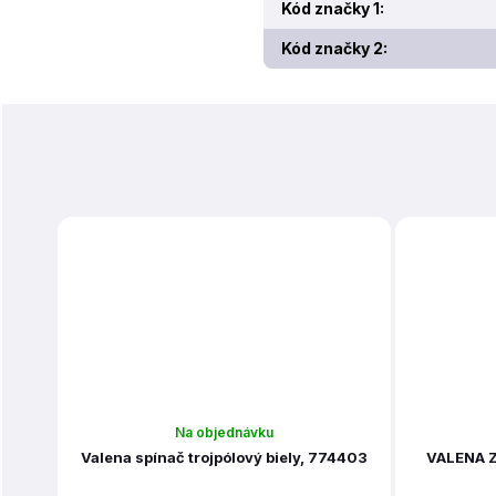
Kód značky 1
:
Kód značky 2
:
Na objednávku
Valena spínač trojpólový biely, 774403
VALENA Z