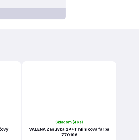
Skladom
(4 ks)
žový
VALENA Zásuvka 2P+T hliníková farba
770196