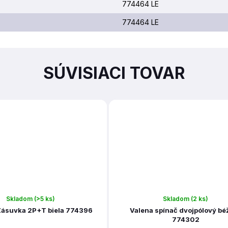
774464 LE
774464 LE
SÚVISIACI TOVAR
Skladom
(>5 ks)
Skladom
(2 ks)
ásuvka 2P+T biela 774396
Valena spínač dvojpólový bé
774302