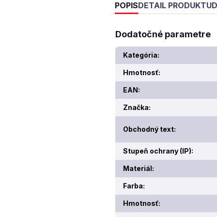
POPIS
DETAIL PRODUKTU
D
Dodatočné parametre
Kategória
:
Hmotnosť
:
EAN
:
Značka
:
Obchodný text
:
Stupeň ochrany (IP)
:
Materiál
:
Farba
:
Hmotnosť
: