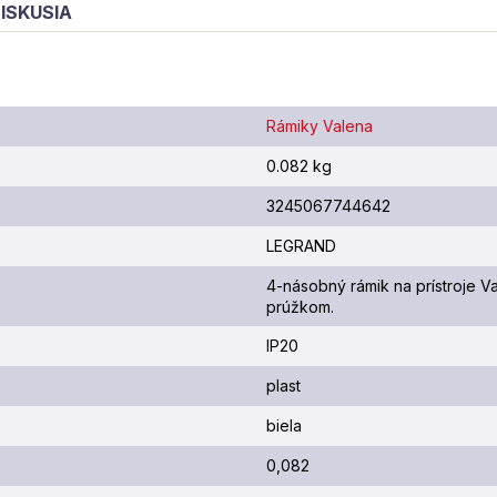
ISKUSIA
Rámiky Valena
0.082 kg
3245067744642
LEGRAND
4-násobný rámik na prístroje Va
prúžkom.
IP20
plast
biela
0,082