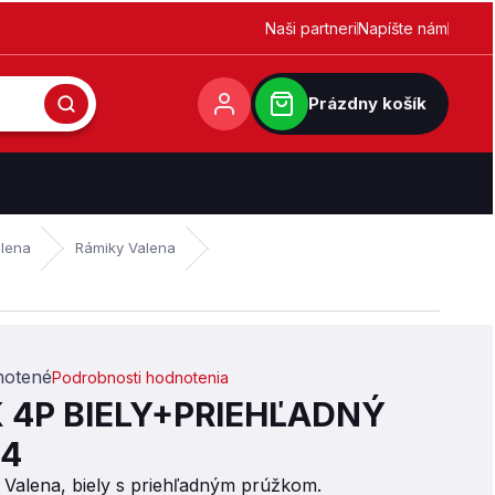
Naši partneri
Napíšte nám
Prázdny košík
lena
Rámiky Valena
otené
Podrobnosti hodnotenia
,0 z 5 hviezdičiek.
 4P BIELY+PRIEHĽADNÝ
64
 Valena, biely s priehľadným prúžkom.