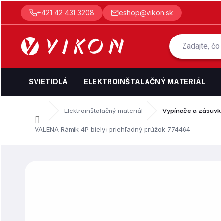
Prejsť
+421 42 431 3208
eshop@vikon.sk
na
obsah
SVIETIDLÁ
ELEKTROINŠTALAČNÝ MATERIÁL
Elektroinštalačný materiál
Vypínače a zásuvk
Domov
VALENA Rámik 4P biely+priehľadný prúžok 774464