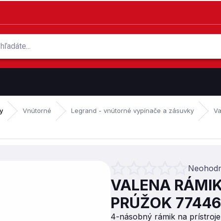
y
Vnútorné
Legrand - vnútorné vypínače a zásuvky
Va
Neohodn
Priemerné hodnotenie produktu je 0
VALENA RÁMIK
PRÚŽOK 7744
4-násobný rámik na prístroje