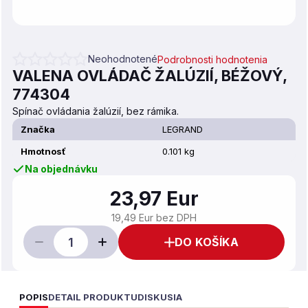
Neohodnotené
Podrobnosti hodnotenia
Priemerné hodnotenie produktu je 0,0 z 5 hviezdičiek.
VALENA OVLÁDAČ ŽALÚZIÍ, BÉŽOVÝ,
774304
Spínač ovládania žalúzií, bez rámika.
Značka
LEGRAND
Hmotnosť
0.101 kg
Na objednávku
23,97 Eur
19,49 Eur bez DPH
DO KOŠÍKA
POPIS
DETAIL PRODUKTU
DISKUSIA