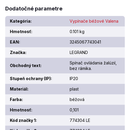
Dodatočné parametre
Kategória
:
Vypínače béžové Valena
Hmotnosť
:
0.101 kg
EAN
:
3245067743041
Značka
:
LEGRAND
Spínač ovládania žalúzií,
Obchodný text
:
bez rámika.
Stupeň ochrany (IP)
:
IP20
Materiál
:
plast
Farba
:
béžová
Hmotnosť
:
0,101
Kód značky 1
:
774304 LE