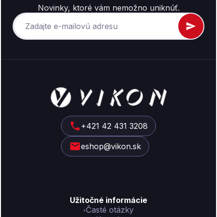
Novinky, ktoré vám nemožno uniknúť.
Z
á
p
ä
t
+421 42 431 3208
i
eshop@vikon.sk
e
Užitočné informácie
Časté otázky