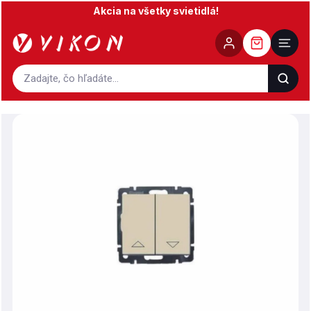
Prejsť
Akcia na všetky svietidlá!
na
obsah