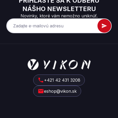
PRIHLÁSTE SA K ODBERU
NÁŠHO NEWSLETTERU
Novinky, ktoré vám nemožno uniknúť.
Z
á
p
ä
t
+421 42 431 3208
i
eshop@vikon.sk
e