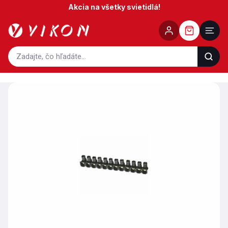
Prejsť
Akcia na všetky svietidlá!
na
obsah