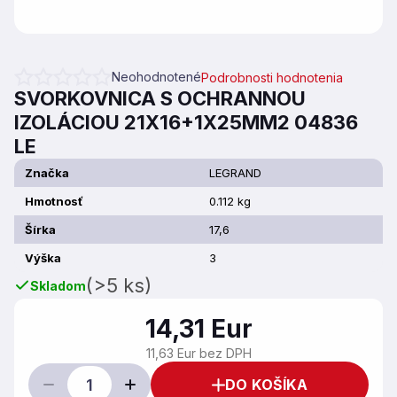
Neohodnotené
Podrobnosti hodnotenia
Priemerné hodnotenie produktu je 0,0 z 5 hviezdičiek.
SVORKOVNICA S OCHRANNOU
IZOLÁCIOU 21X16+1X25MM2 04836
LE
Značka
LEGRAND
Hmotnosť
0.112 kg
Šírka
17,6
Výška
3
(>5 ks)
Skladom
14,31 Eur
11,63 Eur bez DPH
DO KOŠÍKA