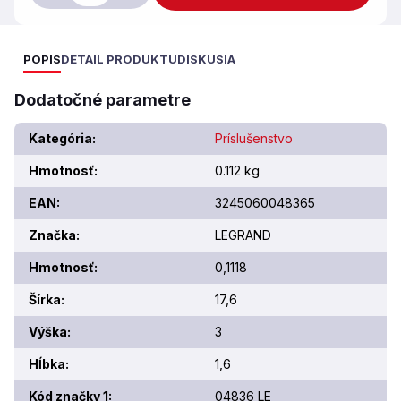
POPIS
DETAIL PRODUKTU
DISKUSIA
Dodatočné parametre
Kategória
:
Príslušenstvo
Hmotnosť
:
0.112 kg
EAN
:
3245060048365
Značka
:
LEGRAND
Hmotnosť
:
0,1118
Šírka
:
17,6
Výška
:
3
Hĺbka
:
1,6
Kód značky 1
:
04836 LE