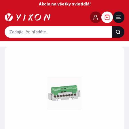
Prejsť
Akcia na všetky svietidlá!
na
obsah