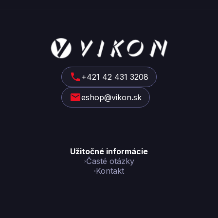
Z
á
p
ä
t
+421 42 431 3208
i
eshop@vikon.sk
e
Užitočné informácie
Časté otázky
Kontakt