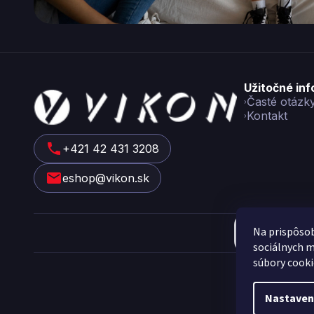
Z
Užitočné in
á
Časté otázk
Kontakt
p
ä
t
+421 42 431 3208
i
eshop@vikon.sk
e
Na prispôsob
sociálnych m
Cop
súbory cooki
Nastaven