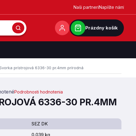
Naši partneri
Napíšte nám
Prázdny košík
Svorka prístrojová 6336-30 pr.4mm prírodná
otené
Podrobnosti hodnotenia
0,0 z 5 hviezdičiek.
ROJOVÁ 6336-30 PR.4MM
SEZ DK
0.039 kg