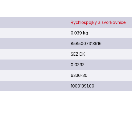
Rýchlospojky a svorkovnice
0.039 kg
8585007313916
SEZ DK
0,0393
6336-30
10001391.00