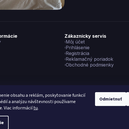
formácie
Zákaznícky servis
y
Môj účet
Prihlásenie
Registrácia
Reklamačný poriadok
Obchodné podmienky
enie obsahu a reklám, poskytovanie funkcií
Odmietnuť
édií a analýzu návštevnosti používame
yright 2026
Vikon
. Všetky práva vyhradené.
Upraviť nastavenie co
e. Viac informácií
tu
.
Vytvoril Shoptet Preium
|
Made with
💙
by
Teapot
ie