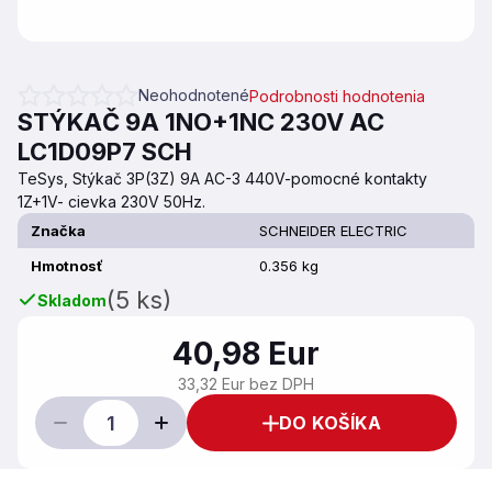
Neohodnotené
Podrobnosti hodnotenia
Priemerné hodnotenie produktu je 0,0 z 5 hviezdičiek.
STÝKAČ 9A 1NO+1NC 230V AC
LC1D09P7 SCH
TeSys, Stýkač 3P(3Z) 9A AC-3 440V-pomocné kontakty
1Z+1V- cievka 230V 50Hz.
Značka
SCHNEIDER ELECTRIC
Hmotnosť
0.356 kg
(5 ks)
Skladom
40,98 Eur
33,32 Eur bez DPH
DO KOŠÍKA