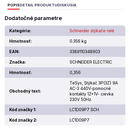
POPIS
DETAIL PRODUKTU
DISKUSIA
Dodatočné parametre
Kategória
:
Schneider stýkače relé
Hmotnosť
:
0.356 kg
EAN
:
3389110348903
Značka
:
SCHNEIDER ELECTRIC
Hmotnosť
:
0,356
TeSys, Stýkač 3P(3Z) 9A
AC-3 440V-pomocné
Obchodný text
:
kontakty 1Z+1V- cievka
230V 50Hz.
Kód značky 1
:
LC1D09P7 SCH
Kód značky 2
:
LC1D09P7