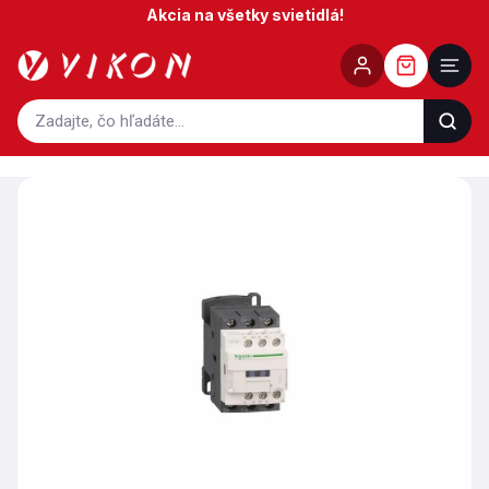
Prejsť
Akcia na všetky svietidlá!
na
obsah