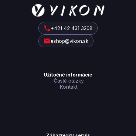
Z
á
p
ä
t
+421 42 431 3208
i
eshop@vikon.sk
e
Užitočné informácie
Časté otázky
Kontakt
Zákaznícky servis