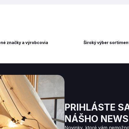
né značky a výrobcovia
Široký výber sortimen
PRIHLÁSTE S
NÁŠHO NEWS
Novinky, ktoré vám nemožno