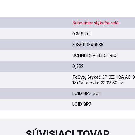
Schneider stýkače relé
0.359 kg
3389110349535
SCHNEIDER ELECTRIC
0,359
TeSys, Stýkač 3P(3Z) 18A AC-
1Z+1V- cievka 230V 50Hz.
LC1D18P7 SCH
LC1D18P7
SÚVISIACI TOVAR