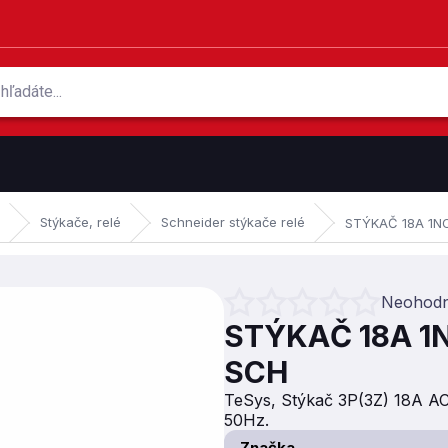
Stýkače, relé
Schneider stýkače relé
STÝKAČ 18A 1N
Neohodn
Priemerné hodnotenie produktu je 
STÝKAČ 18A 1
SCH
TeSys, Stýkač 3P(3Z) 18A A
50Hz.
Značka