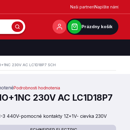
Naši partneri
Napíšte nám
Prázdny košík
O+1NC 230V AC LC1D18P7 SCH
otené
Podrobnosti hodnotenia
0,0 z 5 hviezdičiek.
NO+1NC 230V AC LC1D18P7
C-3 440V-pomocné kontakty 1Z+1V- cievka 230V
SCHNEIDER ELECTRIC