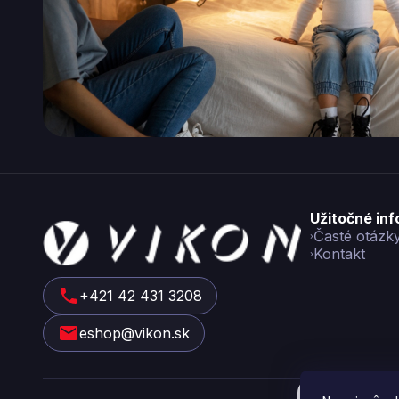
Z
Užitočné in
á
Časté otázk
Kontakt
p
ä
t
+421 42 431 3208
i
eshop@vikon.sk
e