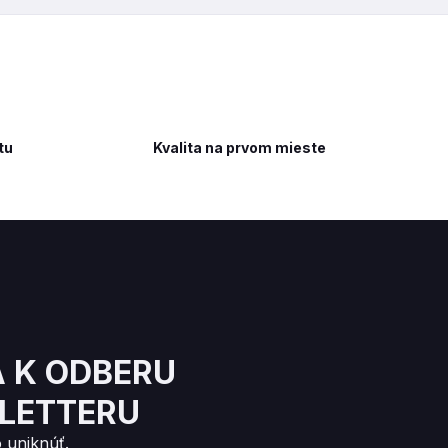
tu
Kvalita na prvom mieste
A K ODBERU
LETTERU
 uniknúť.