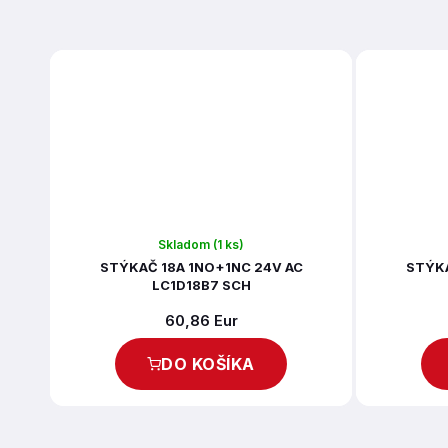
Skladom
(1 ks)
STÝKAČ 18A 1NO+1NC 24V AC
STÝKA
LC1D18B7 SCH
60,86 Eur
DO KOŠÍKA