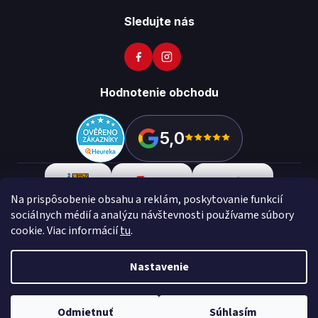
Sledujte nás
Hodnotenie obchodu
5,0
Na prispôsobenie obsahu a reklám, poskytovanie funkcií
sociálnych médií a analýzu návštevnosti používame súbory
cookie. Viac informácií
tu
.
Copyright 2026
Vikon
. Všetky práva vyhradené.
Upraviť
nastavenie cookies
Nastavenie
Vytvoril Shoptet Preium
Made with
💙
by
Teapot
Odmietnuť
Súhlasím