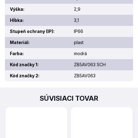
Výška
:
2,9
Hĺbka
:
3,1
Stupeň ochrany (IP)
:
IP66
Materiál
:
plast
Farba
:
modrá
Kód značky 1
:
ZB5AV063 SCH
Kód značky 2
:
ZB5AV063
SÚVISIACI TOVAR