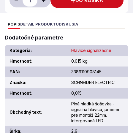
DO KOŠÍKA
POPIS
DETAIL PRODUKTU
DISKUSIA
Dodatočné parametre
Kategória
:
Hlavice signalizačné
Hmotnosť
:
0.015 kg
EAN
:
3389110908145
Značka
:
SCHNEIDER ELECTRIC
Hmotnosť
:
0,015
Plná hladká šošovka -
signálna hlavica, priemer
Obchodný text
:
pre montáž 22mm.
Intergovaná LED.
Šírka
:
2,9