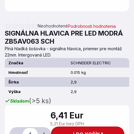
Neohodnotené
Podrobnosti hodnotenia
Priemerné hodnotenie produktu je 0,0 z 5 hviezdičiek.
SIGNÁLNA HLAVICA PRE LED MODRÁ
ZB5AV063 SCH
Plná hladká šošovka - signálna hlavica, priemer pre montáž
22mm. Intergovaná LED.
Značka
SCHNEIDER ELECTRIC
Hmotnosť
0.015 kg
Šírka
2,9
Výška
2,9
(>5 ks)
Skladom
6,41 Eur
5,21 Eur bez DPH