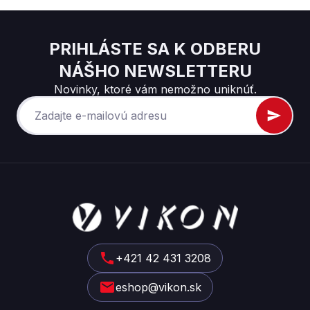
PRIHLÁSTE SA K ODBERU
NÁŠHO NEWSLETTERU
Novinky, ktoré vám nemožno uniknúť.
Z
á
p
ä
t
+421 42 431 3208
i
eshop@vikon.sk
e