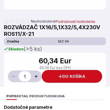
Neohodnotené
Podrobnosti hodnotenia
Priemerné hodnotenie produktu je 0,0 z 5 hviezdičiek.
ROZVÁDZAČ 1X16/5,1X32/5,4X230V
ROS11/X-21
Značka
SEZ DK
(>5 ks)
Skladom
60,34 Eur
49,06 Eur bez DPH
DO KOŠÍKA
POPIS
DETAIL PRODUKTU
DISKUSIA
Dodatočné parametre