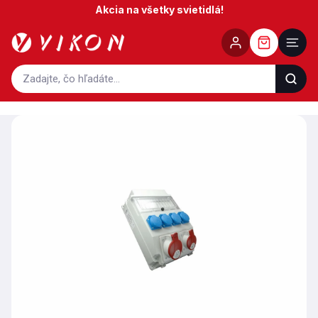
Prejsť
Akcia na všetky svietidlá!
na
obsah