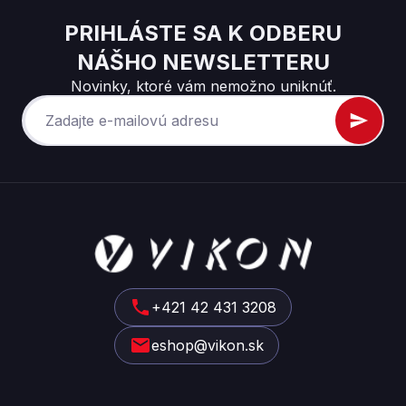
PRIHLÁSTE SA K ODBERU
NÁŠHO NEWSLETTERU
Novinky, ktoré vám nemožno uniknúť.
Z
á
p
ä
t
+421 42 431 3208
i
eshop@vikon.sk
e