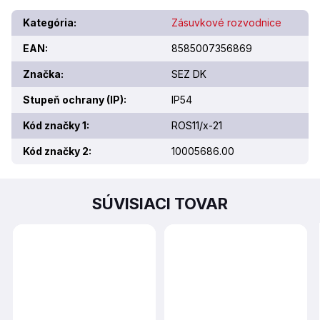
Kategória
:
Zásuvkové rozvodnice
EAN
:
8585007356869
Značka
:
SEZ DK
Stupeň ochrany (IP)
:
IP54
Kód značky 1
:
ROS11/x-21
Kód značky 2
:
10005686.00
SÚVISIACI TOVAR