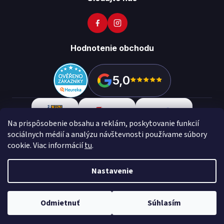
Hodnotenie obchodu
5,0
Na prispôsobenie obsahu a reklám, poskytovanie funkcií
sociálnych médií a analýzu návštevnosti používame súbory
cookie. Viac informácií
tu
.
Copyright 2026
Vikon
. Všetky práva vyhradené.
Upraviť
nastavenie cookies
Nastavenie
Vytvoril Shoptet Preium
Made with
💙
by
Teapot
Odmietnuť
Súhlasím