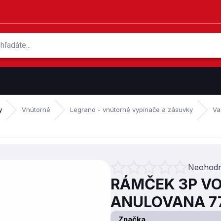
y
Vnútorné
Legrand - vnútorné vypínače a zásuvky
Va
Neohodn
Priemerné hodnotenie produktu je 
RÁMČEK 3P VO
ANULOVANA 77
Značka