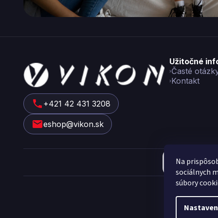
Z
Užitočné in
á
Časté otázk
Kontakt
p
ä
t
+421 42 431 3208
i
eshop@vikon.sk
e
Na prispôsob
sociálnych m
Cop
súbory cooki
Nastaven