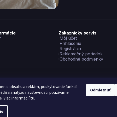
formácie
Zákaznícky servis
y
Môj účet
Prihlásenie
Registrácia
Reklamačný poriadok
Obchodné podmienky
enie obsahu a reklám, poskytovanie funkcií
Odmietnuť
édií a analýzu návštevnosti používame
yright 2026
Vikon
. Všetky práva vyhradené.
Upraviť nastavenie co
e. Viac informácií
tu
.
Vytvoril Shoptet Preium
|
Made with
💙
by
Teapot
ie