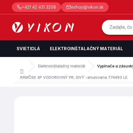
Prejsť
+421 42 431 3208
eshop@vikon.sk
na
obsah
SVIETIDLÁ
ELEKTROINŠTALAČNÝ MATERIÁL
Elektroinštalačný materiál
Vypínače a zásuvk
Domov
RÁMČEK 3P VODOROVNÝ PR. SIVÝ -anulovana 774493 LE