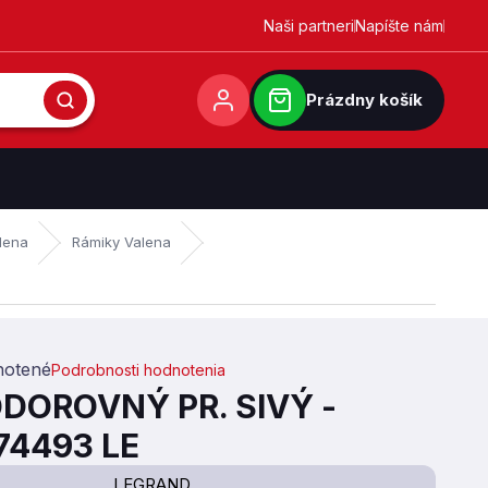
Naši partneri
Napíšte nám
Prázdny košík
lena
Rámiky Valena
otené
Podrobnosti hodnotenia
0,0 z 5 hviezdičiek.
DOROVNÝ PR. SIVÝ -
4493 LE
LEGRAND