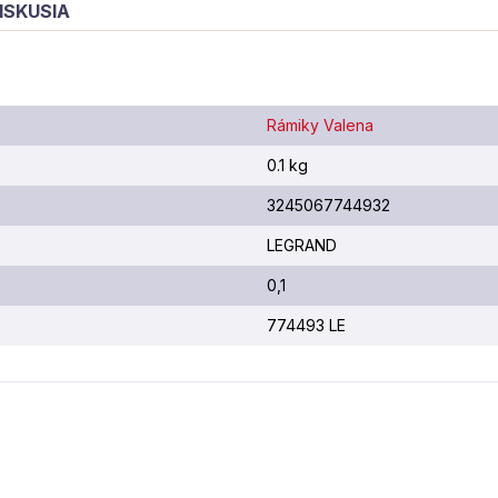
ISKUSIA
Rámiky Valena
0.1 kg
3245067744932
LEGRAND
0,1
774493 LE