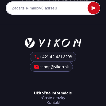
Z
á
p
ä
t
+421 42 431 3208
i
eshop@vikon.sk
e
Užitočné informácie
Časté otázky
Kontakt