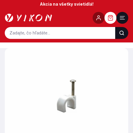
Prejsť
Akcia na všetky svietidlá!
na
obsah