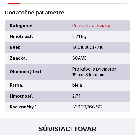
Dodatočné parametre
Kategória
:
Príchytky a držiaky
Hmotnosť
:
2.71 kg
EAN
:
8001636017716
Značka
:
SCAME
Pre kábel s priemerom
Obchodný text
:
16mm. S klincom.
Farba
:
biela
Hmotnosť
:
2,71
Kód značky 1
:
830.30/16G SC
SÚVISIACI TOVAR