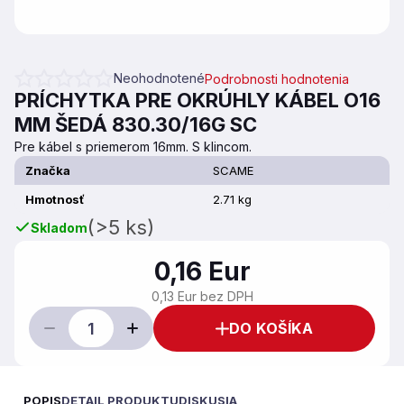
Neohodnotené
Podrobnosti hodnotenia
Priemerné hodnotenie produktu je 0,0 z 5 hviezdičiek.
PRÍCHYTKA PRE OKRÚHLY KÁBEL O16
MM ŠEDÁ 830.30/16G SC
Pre kábel s priemerom 16mm. S klincom.
Značka
SCAME
Hmotnosť
2.71 kg
(>5 ks)
Skladom
0,16 Eur
0,13 Eur bez DPH
DO KOŠÍKA
POPIS
DETAIL PRODUKTU
DISKUSIA