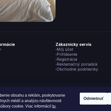
formácie
Zákaznícky servis
y
Môj účet
Prihlásenie
Registrácia
Reklamačný poriadok
Obchodné podmienky
benie obsahu a reklám, poskytovanie
Odmietnuť
álnych médií a analýzu návštevnosti
yright 2026
Vikon
. Všetky práva vyhradené.
Upraviť nastavenie co
úbory cookie. Viac informácií
tu
.