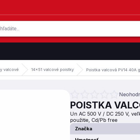
ky valcové
14x51 valcové poistky
Poistka valcová PV14 40A 
Neohodn
Priemerné hodnotenie produktu je 0
POISTKA VALC
Un AC 500 V / DC 250 V, veľk
použitie, Cd/Pb free
Značka
Hmotnosť