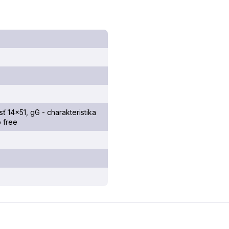
ť 14×51, gG - charakteristika
 free