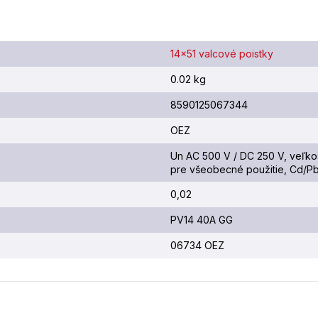
14x51 valcové poistky
0.02 kg
8590125067344
OEZ
Un AC 500 V / DC 250 V, veľkos
pre všeobecné použitie, Cd/Pb
0,02
PV14 40A GG
06734 OEZ