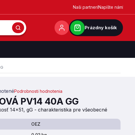
Naši partneri
Napíšte nám
Prázdny košík
gG
otené
Podrobnosti hodnotenia
,0 z 5 hviezdičiek.
OVÁ PV14 40A GG
osť 14×51, gG - charakteristika pre všeobecné
OEZ
0.02 kg