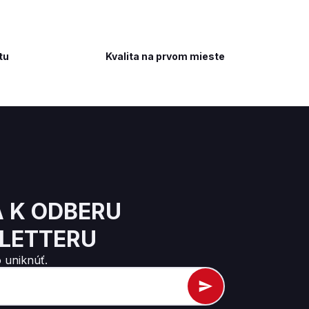
tu
Kvalita na prvom mieste
A K ODBERU
LETTERU
 uniknúť.