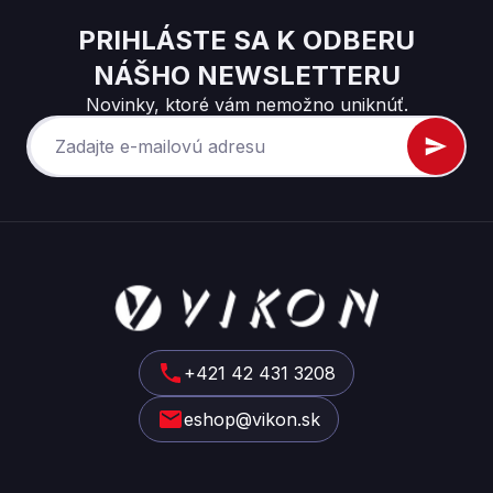
PRIHLÁSTE SA K ODBERU
NÁŠHO NEWSLETTERU
Novinky, ktoré vám nemožno uniknúť.
Z
á
p
ä
t
+421 42 431 3208
i
eshop@vikon.sk
e