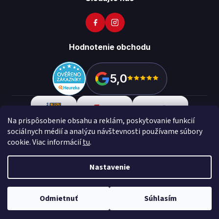
Hodnotenie obchodu
5,0
Na prispôsobenie obsahu a reklám, poskytovanie funkcií
sociálnych médií a analýzu návštevnosti používame súbory
cookie. Viac informácií
tu
.
Copyright 2026
Vikon
. Všetky práva vyhradené.
Upraviť
nastavenie cookies
Nastavenie
Vytvoril Shoptet Preium
Made with
💙
by
Teapot
Odmietnuť
Súhlasím