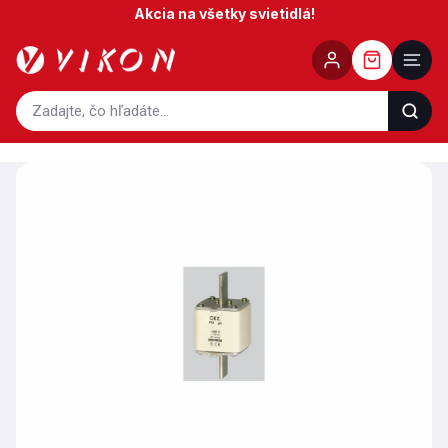
Prejsť
Akcia na všetky svietidlá!
na
obsah