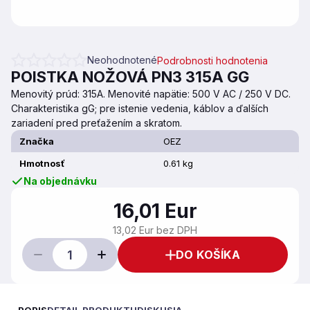
Neohodnotené
Podrobnosti hodnotenia
Priemerné hodnotenie produktu je 0,0 z 5 hviezdičiek.
POISTKA NOŽOVÁ PN3 315A GG
Menovitý prúd: 315A. Menovité napätie: 500 V AC / 250 V DC.
Charakteristika gG; pre istenie vedenia, káblov a ďalších
zariadení pred preťažením a skratom.
Značka
OEZ
Hmotnosť
0.61 kg
Na objednávku
16,01 Eur
13,02 Eur bez DPH
DO KOŠÍKA