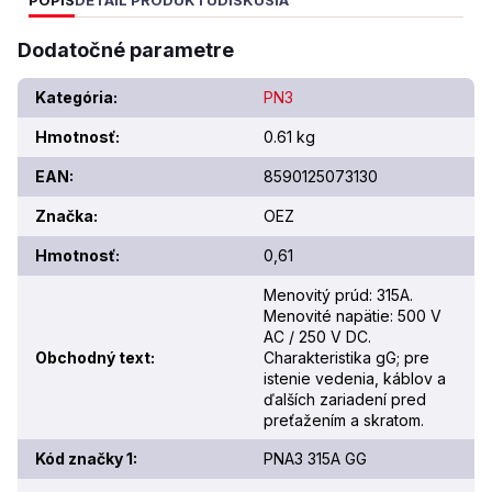
POPIS
DETAIL PRODUKTU
DISKUSIA
Dodatočné parametre
Kategória
:
PN3
Hmotnosť
:
0.61 kg
EAN
:
8590125073130
Značka
:
OEZ
Hmotnosť
:
0,61
Menovitý prúd: 315A.
Menovité napätie: 500 V
AC / 250 V DC.
Obchodný text
:
Charakteristika gG; pre
istenie vedenia, káblov a
ďalších zariadení pred
preťažením a skratom.
Kód značky 1
:
PNA3 315A GG