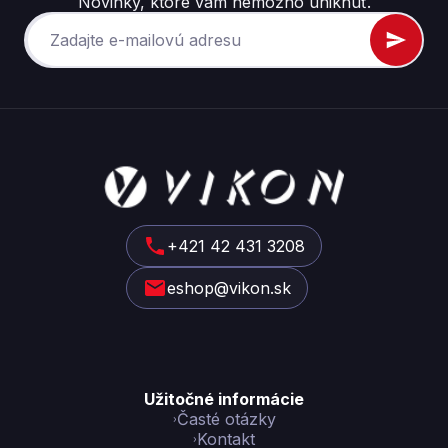
Novinky, ktoré vám nemožno uniknúť.
Z
á
p
ä
t
+421 42 431 3208
i
eshop@vikon.sk
e
Užitočné informácie
Časté otázky
Kontakt