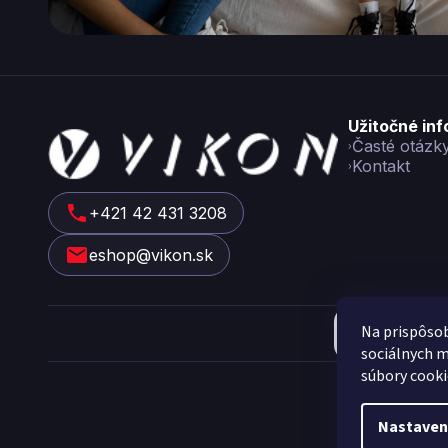
Z
Užitočné in
á
Časté otázk
Kontakt
p
ä
t
+421 42 431 3208
i
eshop@vikon.sk
e
Na prispôsob
sociálnych m
Cop
súbory cooki
Nastaven