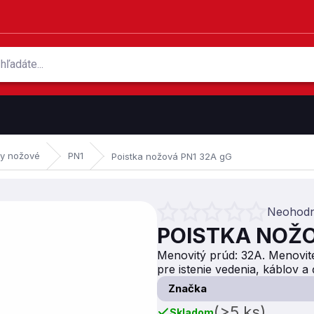
ky nožové
PN1
Poistka nožová PN1 32A gG
Neohodn
Priemerné hodnotenie produktu je 
POISTKA NOŽO
Menovitý prúd: 32A. Menovité
pre istenie vedenia, káblov a
Značka
(>5 ks)
Skladom