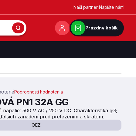
Naši partneri
Napíšte nám
Prázdny košík
otené
Podrobnosti hodnotenia
0,0 z 5 hviezdičiek.
VÁ PN1 32A GG
 napätie: 500 V AC / 250 V DC. Charakteristika gG;
 ďalších zariadení pred preťažením a skratom.
OEZ