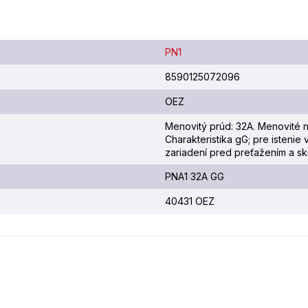
PN1
8590125072096
OEZ
Menovitý prúd: 32A. Menovité n
Charakteristika gG; pre istenie
zariadení pred preťažením a sk
PNA1 32A GG
40431 OEZ