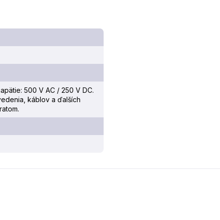
apätie: 500 V AC / 250 V DC.
 vedenia, káblov a ďalších
ratom.