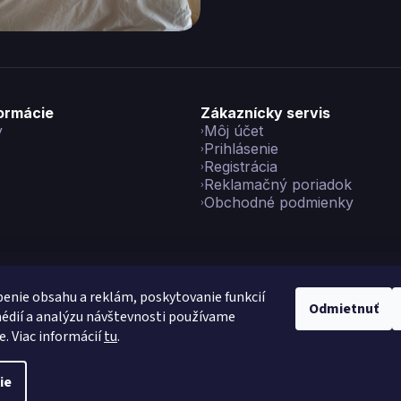
formácie
Zákaznícky servis
y
Môj účet
Prihlásenie
Registrácia
Reklamačný poriadok
Obchodné podmienky
enie obsahu a reklám, poskytovanie funkcií
Odmietnuť
édií a analýzu návštevnosti používame
yright 2026
Vikon
. Všetky práva vyhradené.
Upraviť nastavenie co
e. Viac informácií
tu
.
Vytvoril Shoptet Preium
|
Made with
💙
by
Teapot
ie