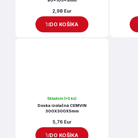
80x105x5mm
2,98 Eur
DO KOŠÍKA
Skladom
(>5 ks)
Doska izolačná CEMVIN
300X300X5mm
5,76 Eur
DO KOŠÍKA