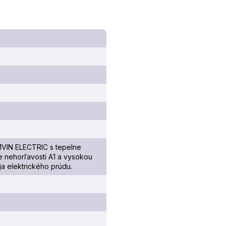
VIN ELECTRIC s tepelne
de nehorľavosti A1 a vysokou
a elektrického prúdu.