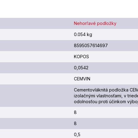
Nehorľavé podložky
0.054 kg
8595057614697
KOPOS
0,0542
CEMVIN
Cementovláknitá podložka CEM
izolačnými vlastnosťami, v trie
odolnosťou proti účinkom výboj
8
8
0,5