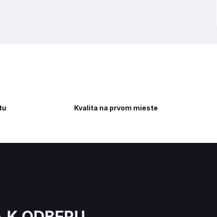
tu
Kvalita na prvom mieste
A K ODBERU