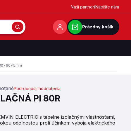
Naši partneri
Napíšte nám
Prázdny košík
R 80x80x5mm
otené
Podrobnosti hodnotenia
0,0 z 5 hviezdičiek.
LAČNÁ PI 80R
MVIN ELECTRIC s tepelne izolačnými vlastnosťami,
ysokou odolnosťou proti účinkom výboja elektrického