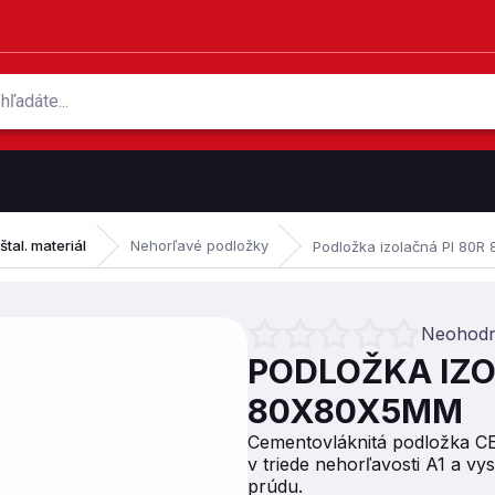
tal. materiál
Nehorľavé podložky
Podložka izolačná PI 80
Neohodn
Priemerné hodnotenie produktu je 
PODLOŽKA IZO
80X80X5MM
Cementovláknitá podložka CE
v triede nehorľavosti A1 a v
prúdu.