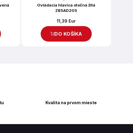
rvená
Ovládacia hlavica otočná žltá
ZB5AD205
11,39 Eur
DO KOŠÍKA
tu
Kvalita na prvom mieste