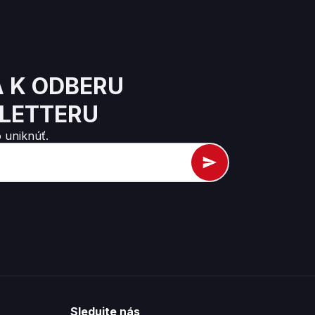
A K ODBERU
LETTERU
 uniknúť.
Sledujte nás