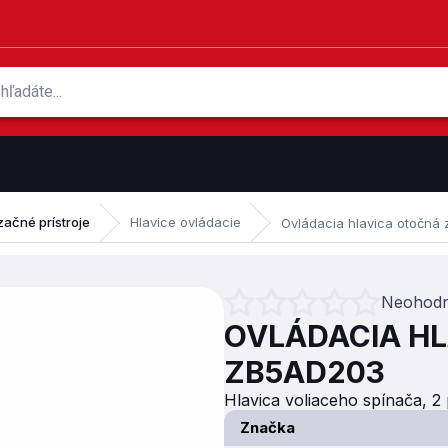
začné prístroje
Hlavice ovládacie
Ovládacia hlavica otočná
Neohodn
Priemerné hodnotenie produktu je 
OVLÁDACIA H
ZB5AD203
Hlavica voliaceho spínača, 2 
Značka