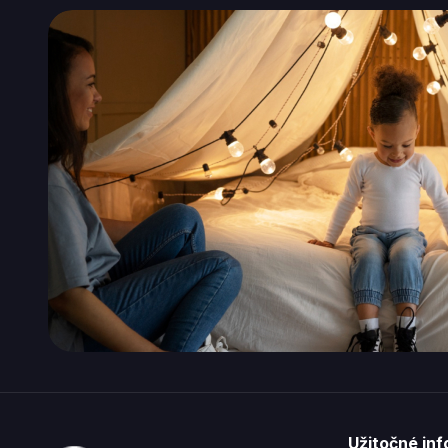
Z
Užitočné in