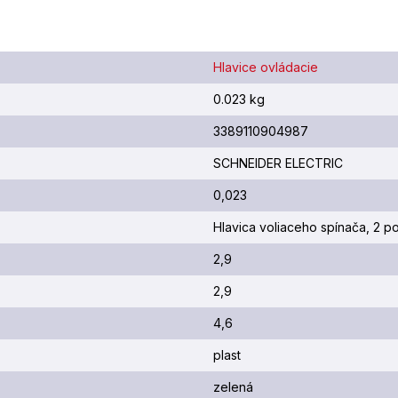
Hlavice ovládacie
0.023 kg
3389110904987
SCHNEIDER ELECTRIC
0,023
Hlavica voliaceho spínača, 2 po
2,9
2,9
4,6
plast
zelená