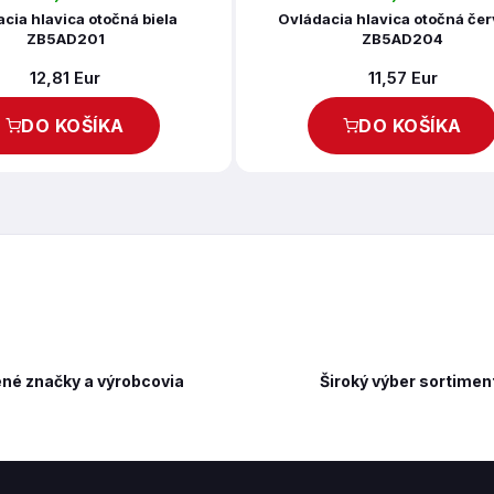
cia hlavica otočná biela
Ovládacia hlavica otočná če
ZB5AD201
ZB5AD204
12,81 Eur
11,57 Eur
DO KOŠÍKA
DO KOŠÍKA
né značky a výrobcovia
Široký výber sortimen