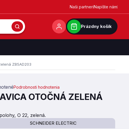
Naši partneri
Napíšte nám
Prázdny košík
 zelená ZB5AD203
otené
Podrobnosti hodnotenia
0,0 z 5 hviezdičiek.
LAVICA OTOČNÁ ZELENÁ
polohy, O 22, zelená.
SCHNEIDER ELECTRIC