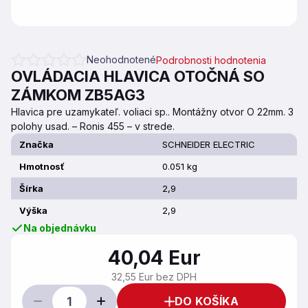
Neohodnotené
Podrobnosti hodnotenia
Priemerné hodnotenie produktu je 0,0 z 5 hviezdičiek.
OVLÁDACIA HLAVICA OTOČNÁ SO
ZÁMKOM ZB5AG3
Hlavica pre uzamykateľ. voliaci sp.. Montážny otvor O 22mm. 3
polohy usad. – Ronis 455 – v strede.
Značka
SCHNEIDER ELECTRIC
Hmotnosť
0.051 kg
Šírka
2,9
Výška
2,9
Na objednávku
40,04 Eur
32,55 Eur bez DPH
DO KOŠÍKA