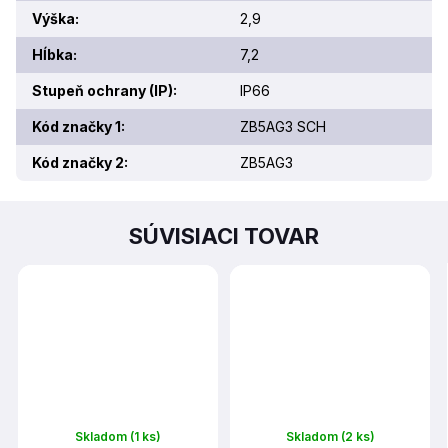
Výška
:
2,9
Hĺbka
:
7,2
Stupeň ochrany (IP)
:
IP66
Kód značky 1
:
ZB5AG3 SCH
Kód značky 2
:
ZB5AG3
SÚVISIACI TOVAR
Skladom
(1 ks)
Skladom
(2 ks)