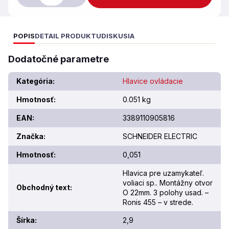
POPIS
DETAIL PRODUKTU
DISKUSIA
Dodatočné parametre
Kategória
:
Hlavice ovládacie
Hmotnosť
:
0.051 kg
EAN
:
3389110905816
Značka
:
SCHNEIDER ELECTRIC
Hmotnosť
:
0,051
Hlavica pre uzamykateľ.
voliaci sp.. Montážny otvor
Obchodný text
:
O 22mm. 3 polohy usad. –
Ronis 455 – v strede.
Šírka
:
2,9