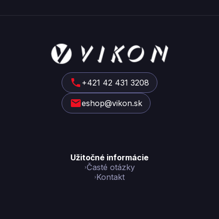
Z
á
p
ä
t
+421 42 431 3208
i
eshop@vikon.sk
e
Užitočné informácie
Časté otázky
Kontakt