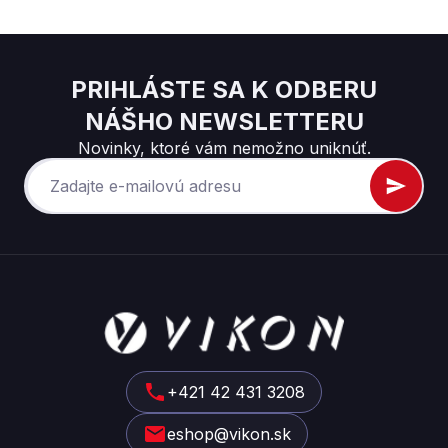
PRIHLÁSTE SA K ODBERU
NÁŠHO NEWSLETTERU
Novinky, ktoré vám nemožno uniknúť.
Z
á
p
ä
t
+421 42 431 3208
i
eshop@vikon.sk
e