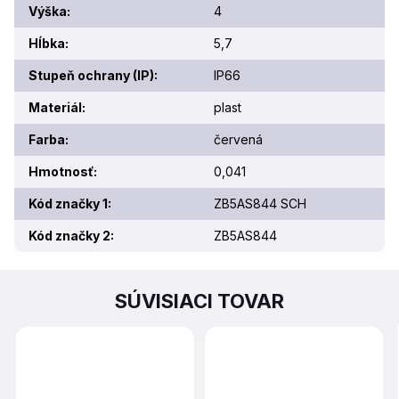
Výška
:
4
Hĺbka
:
5,7
Stupeň ochrany (IP)
:
IP66
Materiál
:
plast
Farba
:
červená
Hmotnosť
:
0,041
Kód značky 1
:
ZB5AS844 SCH
Kód značky 2
:
ZB5AS844
SÚVISIACI TOVAR