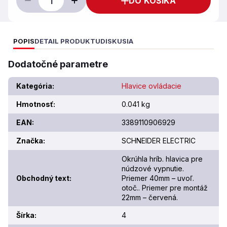
DO KOŠÍKA
POPIS
DETAIL PRODUKTU
DISKUSIA
Dodatočné parametre
Kategória
:
Hlavice ovládacie
Hmotnosť
:
0.041 kg
EAN
:
3389110906929
Značka
:
SCHNEIDER ELECTRIC
Okrúhla hríb. hlavica pre
núdzové vypnutie.
Obchodný text
:
Priemer 40mm – uvoľ.
otoč.. Priemer pre montáž
22mm – červená.
Šírka
:
4