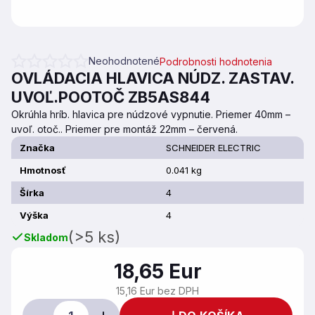
Neohodnotené
Podrobnosti hodnotenia
Priemerné hodnotenie produktu je 0,0 z 5 hviezdičiek.
OVLÁDACIA HLAVICA NÚDZ. ZASTAV.
UVOĽ.POOTOČ ZB5AS844
Okrúhla hríb. hlavica pre núdzové vypnutie. Priemer 40mm –
uvoľ. otoč.. Priemer pre montáž 22mm – červená.
Značka
SCHNEIDER ELECTRIC
Hmotnosť
0.041 kg
Šírka
4
Výška
4
(>5 ks)
Skladom
18,65 Eur
15,16 Eur bez DPH