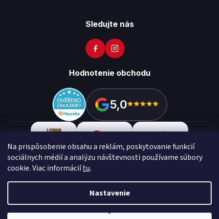
Sledujte nás
Hodnotenie obchodu
5,0
Na prispôsobenie obsahu a reklám, poskytovanie funkcií
sociálnych médií a analýzu návštevnosti používame súbory
cookie. Viac informácií
tu
.
Copyright 2026
Vikon
. Všetky práva vyhradené.
Upraviť
nastavenie cookies
Nastavenie
Vytvoril Shoptet Preium
Made with
💙
by
Teapot