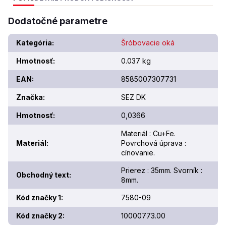
Dodatočné parametre
Kategória
:
Šróbovacie oká
Hmotnosť
:
0.037 kg
EAN
:
8585007307731
Značka
:
SEZ DK
Hmotnosť
:
0,0366
Materiál : Cu+Fe.
Materiál
:
Povrchová úprava :
cínovanie.
Prierez : 35mm. Svorník :
Obchodný text
:
8mm.
Kód značky 1
:
7580-09
Kód značky 2
:
10000773.00