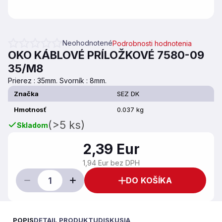
Neohodnotené
Podrobnosti hodnotenia
Priemerné hodnotenie produktu je 0,0 z 5 hviezdičiek.
OKO KÁBLOVÉ PRÍLOŽKOVÉ 7580-09
35/M8
Prierez : 35mm. Svorník : 8mm.
Značka
SEZ DK
Hmotnosť
0.037 kg
(>5 ks)
Skladom
2,39 Eur
1,94 Eur bez DPH
DO KOŠÍKA
POPIS
DETAIL PRODUKTU
DISKUSIA