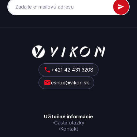
Z
á
p
ä
t
+421 42 431 3208
i
eshop@vikon.sk
e
Užitočné informácie
Časté otázky
Kontakt