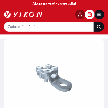
Prejsť
Akcia na všetky svietidlá!
na
obsah