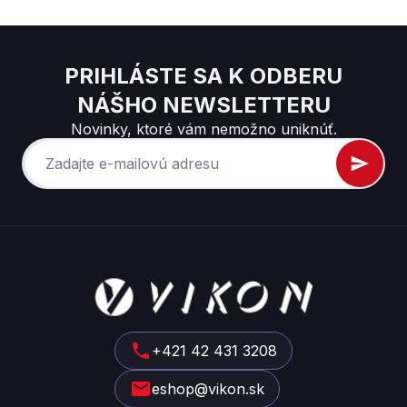
PRIHLÁSTE SA K ODBERU
NÁŠHO NEWSLETTERU
Novinky, ktoré vám nemožno uniknúť.
Z
á
p
ä
t
+421 42 431 3208
i
eshop@vikon.sk
e