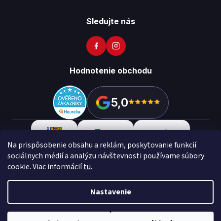
Sledujte nás
Hodnotenie obchodu
5,0
Na prispôsobenie obsahu a reklám, poskytovanie funkcií
sociálnych médií a analýzu návštevnosti používame súbory
cookie. Viac informácií
tu
.
Copyright 2026
Vikon
. Všetky práva vyhradené.
Upraviť
nastavenie cookies
Nastavenie
Vytvoril Shoptet Preium
Made with
💙
by
Teapot