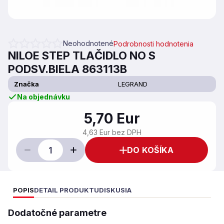
Neohodnotené
Podrobnosti hodnotenia
Priemerné hodnotenie produktu je 0,0 z 5 hviezdičiek.
NILOE STEP TLAČIDLO NO S
PODSV.BIELA 863113B
Značka
LEGRAND
Na objednávku
5,70 Eur
4,63 Eur bez DPH
DO KOŠÍKA
POPIS
DETAIL PRODUKTU
DISKUSIA
Dodatočné parametre